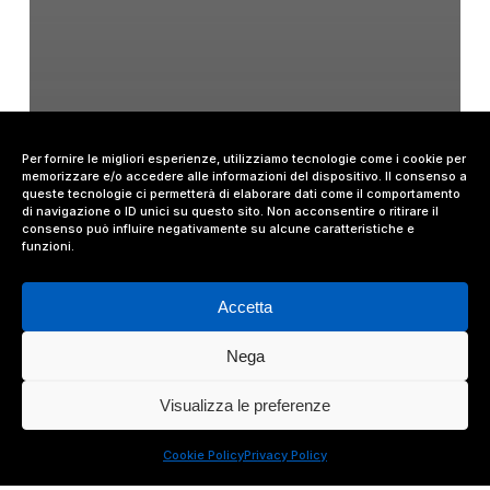
Per fornire le migliori esperienze, utilizziamo tecnologie come i cookie per
memorizzare e/o accedere alle informazioni del dispositivo. Il consenso a
queste tecnologie ci permetterà di elaborare dati come il comportamento
di navigazione o ID unici su questo sito. Non acconsentire o ritirare il
consenso può influire negativamente su alcune caratteristiche e
funzioni.
Accetta
Nega
Prescrivere un
Visualizza le preferenze
determinato generico è
Cookie Policy
Privacy Policy