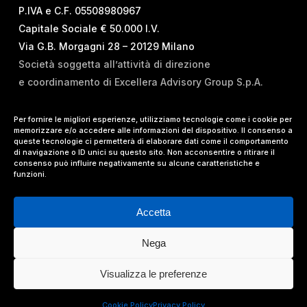
P.IVA e C.F. 05508980967
Capitale Sociale € 50.000 I.V.
Via G.B. Morgagni 28 – 20129 Milano
Società soggetta all’attività di direzione
e coordinamento di Excellera Advisory Group S.p.A.
T.
+39 02 84 99 02 01
Per fornire le migliori esperienze, utilizziamo tecnologie come i cookie per
memorizzare e/o accedere alle informazioni del dispositivo. Il consenso a
E.
info@vrelations.it
queste tecnologie ci permetterà di elaborare dati come il comportamento
di navigazione o ID unici su questo sito. Non acconsentire o ritirare il
consenso può influire negativamente su alcune caratteristiche e
Termini d’uso
|
Privacy Policy
|
Cookie Policy
|
funzioni.
Lavora con noi
Accetta
Nega
© 2024 Value Relations Srl, All Rights Reserved.
Visualizza le preferenze
facebook
linkedin
instagram
Cookie Policy
Privacy Policy