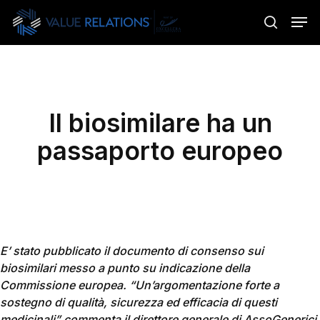
Skip
Menu
Men
to
search
main
content
Il biosimilare ha un
passaporto europeo
E’ stato pubblicato il documento di consenso sui
biosimilari messo a punto su indicazione della
Commissione europea. “Un’argomentazione forte a
sostegno di qualità, sicurezza ed efficacia di questi
medicinali” commenta il direttore generale di AssoGenerici,