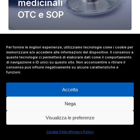
medicinali
OTC e SOP
Per fornire le migliori esperienze, utilizziamo tecnologie come i cookie per
memorizzare e/o accedere alle informazioni del dispositivo. Il consenso a
queste tecnologie ci permetterà di elaborare dati come il comportamento
di navigazione o ID unici su questo sito. Non acconsentire o ritirare il
consenso può influire negativamente su alcune caratteristiche e
funzioni.
Accetta
Nega
© 2024 Value Relations Srl, All Rights Reserved.
Visualizza le preferenze
facebook
linkedin
instagram
Cookie Policy
Privacy Policy