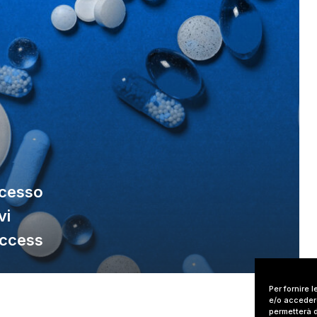
ccesso
vi
Access
Per fornire 
e/o accedere
permetterà d