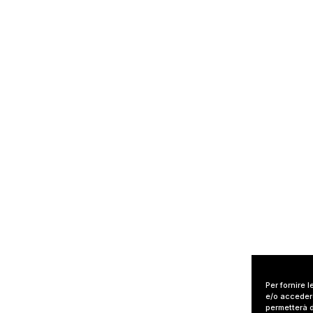
Per fornire 
e/o accedere
permetterà d