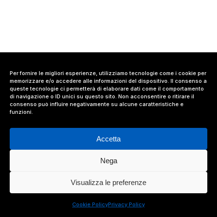
Per fornire le migliori esperienze, utilizziamo tecnologie come i cookie per
memorizzare e/o accedere alle informazioni del dispositivo. Il consenso a
queste tecnologie ci permetterà di elaborare dati come il comportamento
di navigazione o ID unici su questo sito. Non acconsentire o ritirare il
consenso può influire negativamente su alcune caratteristiche e
funzioni.
Accetta
Nega
© 2024 Value Relations Srl, All Rights Reserved.
Visualizza le preferenze
facebook
linkedin
instagram
Cookie Policy
Privacy Policy