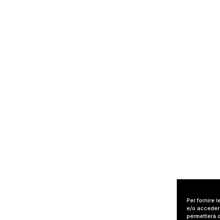
Per fornire 
e/o accedere
permetterà d