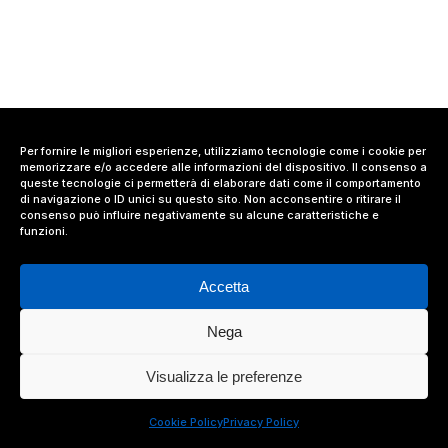
Per fornire le migliori esperienze, utilizziamo tecnologie come i cookie per
memorizzare e/o accedere alle informazioni del dispositivo. Il consenso a
queste tecnologie ci permetterà di elaborare dati come il comportamento
di navigazione o ID unici su questo sito. Non acconsentire o ritirare il
consenso può influire negativamente su alcune caratteristiche e
funzioni.
Accetta
Nega
© 2024 Value Relations Srl, All Rights Reserved.
Visualizza le preferenze
facebook
linkedin
instagram
Cookie Policy
Privacy Policy