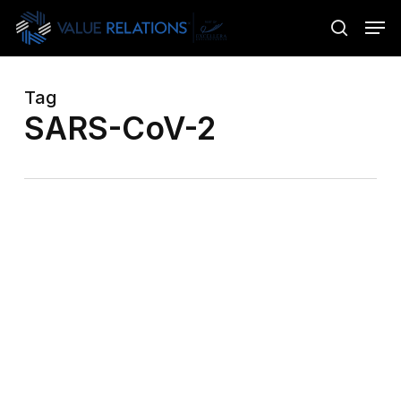
Skip
Menu
Men
to
search
main
content
Tag
SARS-CoV-2