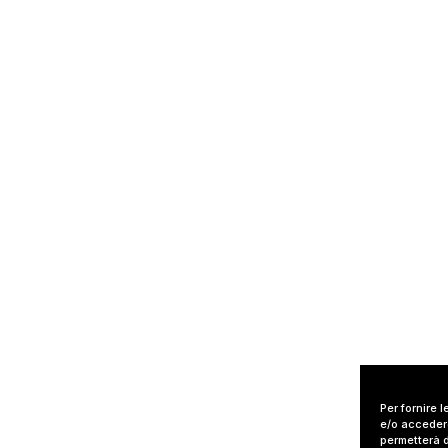
Per fornire 
e/o accedere
permetterà d