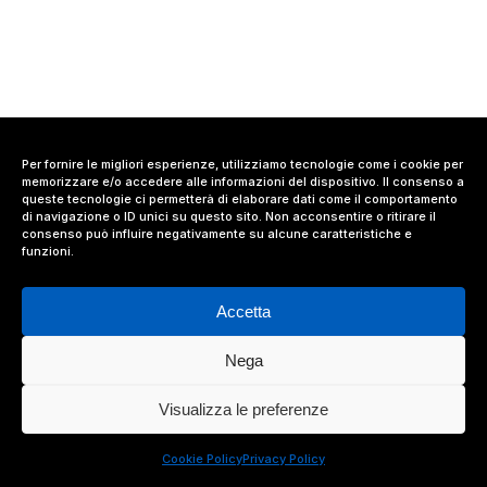
Per fornire le migliori esperienze, utilizziamo tecnologie come i cookie per
memorizzare e/o accedere alle informazioni del dispositivo. Il consenso a
queste tecnologie ci permetterà di elaborare dati come il comportamento
di navigazione o ID unici su questo sito. Non acconsentire o ritirare il
consenso può influire negativamente su alcune caratteristiche e
funzioni.
Accetta
Nega
© 2024 Value Relations Srl, All Rights Reserved.
Visualizza le preferenze
facebook
linkedin
instagram
Cookie Policy
Privacy Policy