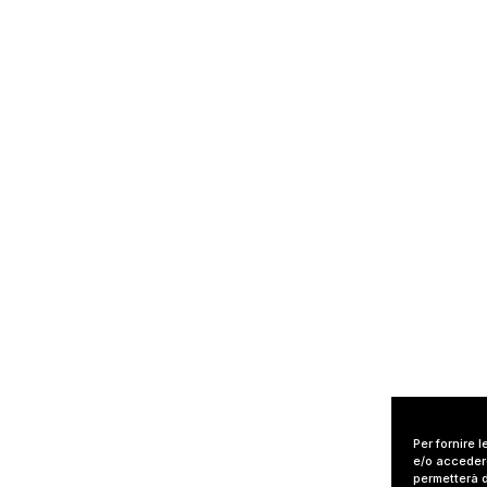
Per fornire 
e/o accedere
permetterà d