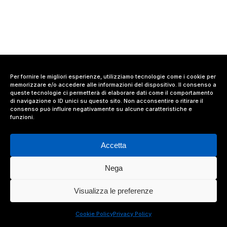
Per fornire le migliori esperienze, utilizziamo tecnologie come i cookie per
memorizzare e/o accedere alle informazioni del dispositivo. Il consenso a
queste tecnologie ci permetterà di elaborare dati come il comportamento
di navigazione o ID unici su questo sito. Non acconsentire o ritirare il
consenso può influire negativamente su alcune caratteristiche e
funzioni.
Accetta
Nega
© 2024 Value Relations Srl, All Rights Reserved.
Visualizza le preferenze
facebook
linkedin
instagram
Cookie Policy
Privacy Policy