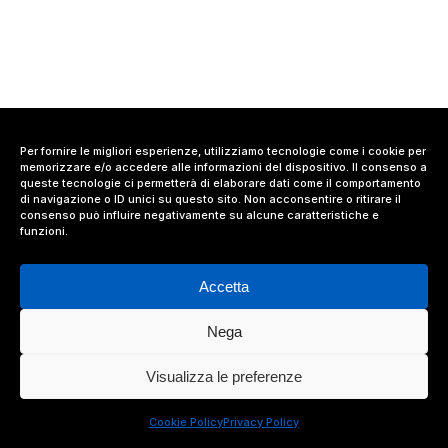
Per fornire le migliori esperienze, utilizziamo tecnologie come i cookie per
memorizzare e/o accedere alle informazioni del dispositivo. Il consenso a
queste tecnologie ci permetterà di elaborare dati come il comportamento
di navigazione o ID unici su questo sito. Non acconsentire o ritirare il
consenso può influire negativamente su alcune caratteristiche e
funzioni.
Accetta
Nega
© 2024 Value Relations Srl, All Rights Reserved.
Visualizza le preferenze
facebook
linkedin
instagram
Cookie Policy
Privacy Policy