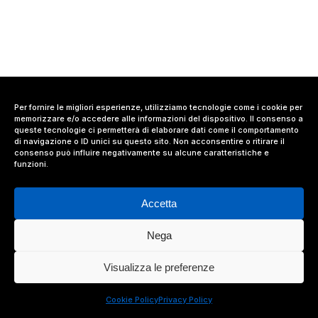
Per fornire le migliori esperienze, utilizziamo tecnologie come i cookie per
memorizzare e/o accedere alle informazioni del dispositivo. Il consenso a
queste tecnologie ci permetterà di elaborare dati come il comportamento
di navigazione o ID unici su questo sito. Non acconsentire o ritirare il
consenso può influire negativamente su alcune caratteristiche e
funzioni.
Accetta
Nega
© 2024 Value Relations Srl, All Rights Reserved.
Visualizza le preferenze
facebook
linkedin
instagram
Cookie Policy
Privacy Policy