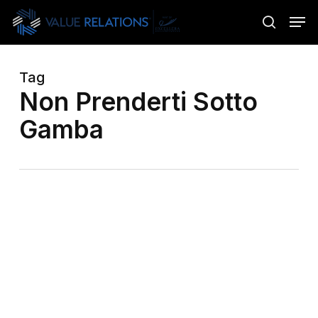
Skip
Menu
Men
to
search
main
content
Tag
Non Prenderti Sotto
Gamba