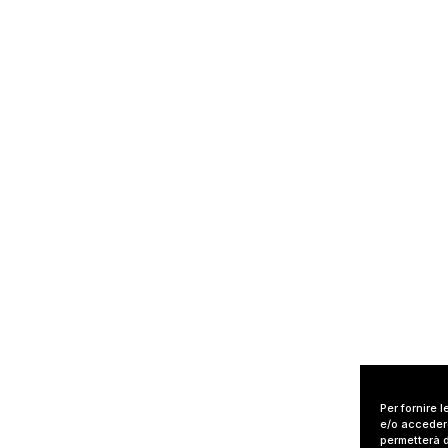
Per fornire 
e/o accedere
permetterà d