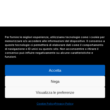
Per fornire le migliori esperienze, utilizziamo tecnologie come i cookie per
memorizzare e/o accedere alle informazioni del dispositivo. Il consenso a
queste tecnologie ci permetterà di elaborare dati come il comportamento
di navigazione o ID unici su questo sito. Non acconsentire o ritirare il
consenso può influire negativamente su alcune caratteristiche e
funzioni.
Accetta
Nega
© 2024 Value Relations Srl, All Rights Reserved.
Visualizza le preferenze
facebook
linkedin
instagram
Cookie Policy
Privacy Policy