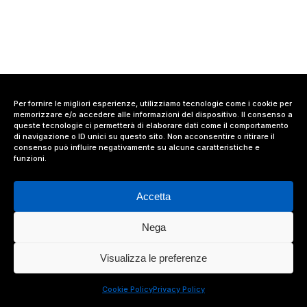
Per fornire le migliori esperienze, utilizziamo tecnologie come i cookie per
memorizzare e/o accedere alle informazioni del dispositivo. Il consenso a
queste tecnologie ci permetterà di elaborare dati come il comportamento
di navigazione o ID unici su questo sito. Non acconsentire o ritirare il
consenso può influire negativamente su alcune caratteristiche e
funzioni.
Accetta
Nega
© 2024 Value Relations Srl, All Rights Reserved.
Visualizza le preferenze
facebook
linkedin
instagram
Cookie Policy
Privacy Policy