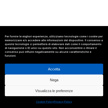
Per fornire le migliori esperienze, utilizziamo tecnologie come i cookie per
memorizzare e/o accedere alle informazioni del dispositivo. Il consenso a
queste tecnologie ci permetterà di elaborare dati come il comportamento
di navigazione o ID unici su questo sito. Non acconsentire o ritirare il
consenso può influire negativamente su alcune caratteristiche e
funzioni.
Accetta
Nega
© 2024 Value Relations Srl, All Rights Reserved.
Visualizza le preferenze
facebook
linkedin
instagram
Cookie Policy
Privacy Policy