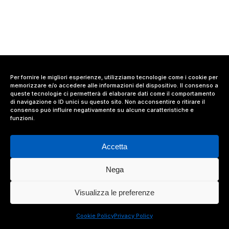
Per fornire le migliori esperienze, utilizziamo tecnologie come i cookie per
memorizzare e/o accedere alle informazioni del dispositivo. Il consenso a
queste tecnologie ci permetterà di elaborare dati come il comportamento
di navigazione o ID unici su questo sito. Non acconsentire o ritirare il
consenso può influire negativamente su alcune caratteristiche e
funzioni.
Accetta
Nega
© 2024 Value Relations Srl, All Rights Reserved.
Visualizza le preferenze
facebook
linkedin
instagram
Cookie Policy
Privacy Policy