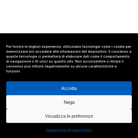
Per fornire le migliori esperienze, utilizziamo tecnologie come i cookie per
memorizzare e/o accedere alle informazioni del dispositivo. Il consenso a
queste tecnologie ci permetterà di elaborare dati come il comportamento
di navigazione o ID unici su questo sito. Non acconsentire o ritirare il
consenso può influire negativamente su alcune caratteristiche e
funzioni.
Accetta
Nega
© 2024 Value Relations Srl, All Rights Reserved.
Visualizza le preferenze
facebook
linkedin
instagram
Cookie Policy
Privacy Policy