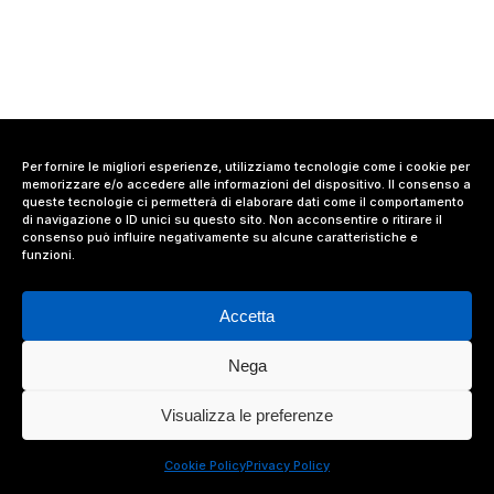
Per fornire le migliori esperienze, utilizziamo tecnologie come i cookie per
memorizzare e/o accedere alle informazioni del dispositivo. Il consenso a
queste tecnologie ci permetterà di elaborare dati come il comportamento
di navigazione o ID unici su questo sito. Non acconsentire o ritirare il
consenso può influire negativamente su alcune caratteristiche e
funzioni.
Accetta
Nega
© 2024 Value Relations Srl, All Rights Reserved.
Visualizza le preferenze
facebook
linkedin
instagram
Cookie Policy
Privacy Policy