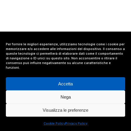
Per fornire le migliori esperienze, utilizziamo tecnologie come i cookie per
memorizzare e/o accedere alle informazioni del dispositivo. Il consenso a
queste tecnologie ci permetterà di elaborare dati come il comportamento
di navigazione o ID unici su questo sito. Non acconsentire o ritirare il
consenso può influire negativamente su alcune caratteristiche e
funzioni.
Accetta
Nega
© 2024 Value Relations Srl, All Rights Reserved.
Visualizza le preferenze
facebook
linkedin
instagram
Cookie Policy
Privacy Policy