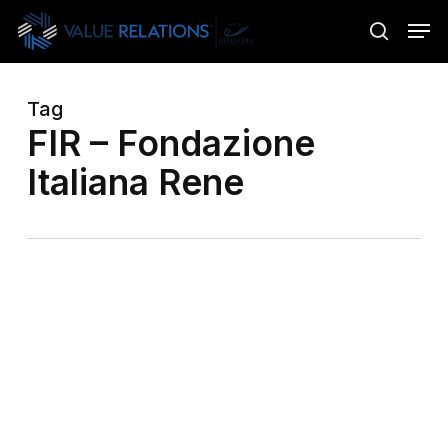
Skip
Menu
Men
to
search
main
content
Tag
FIR – Fondazione
Italiana Rene