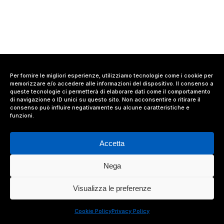
Per fornire le migliori esperienze, utilizziamo tecnologie come i cookie per
memorizzare e/o accedere alle informazioni del dispositivo. Il consenso a
queste tecnologie ci permetterà di elaborare dati come il comportamento
di navigazione o ID unici su questo sito. Non acconsentire o ritirare il
consenso può influire negativamente su alcune caratteristiche e
funzioni.
Accetta
Nega
© 2024 Value Relations Srl, All Rights Reserved.
Visualizza le preferenze
facebook
linkedin
instagram
Cookie Policy
Privacy Policy