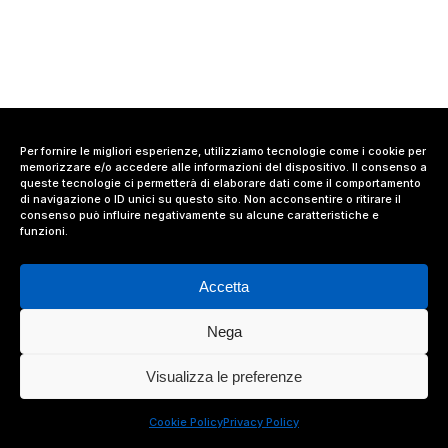
Per fornire le migliori esperienze, utilizziamo tecnologie come i cookie per
memorizzare e/o accedere alle informazioni del dispositivo. Il consenso a
queste tecnologie ci permetterà di elaborare dati come il comportamento
di navigazione o ID unici su questo sito. Non acconsentire o ritirare il
consenso può influire negativamente su alcune caratteristiche e
funzioni.
Accetta
Nega
© 2024 Value Relations Srl, All Rights Reserved.
Visualizza le preferenze
facebook
linkedin
instagram
Cookie Policy
Privacy Policy