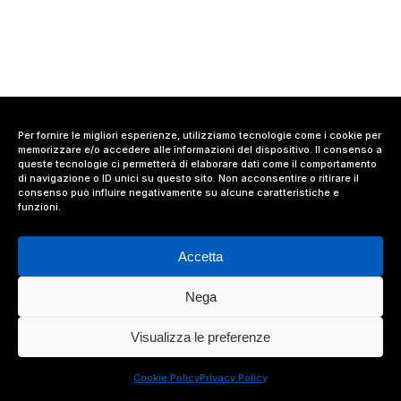
Per fornire le migliori esperienze, utilizziamo tecnologie come i cookie per
memorizzare e/o accedere alle informazioni del dispositivo. Il consenso a
queste tecnologie ci permetterà di elaborare dati come il comportamento
di navigazione o ID unici su questo sito. Non acconsentire o ritirare il
consenso può influire negativamente su alcune caratteristiche e
funzioni.
Accetta
Nega
© 2024 Value Relations Srl, All Rights Reserved.
Visualizza le preferenze
facebook
linkedin
instagram
Cookie Policy
Privacy Policy