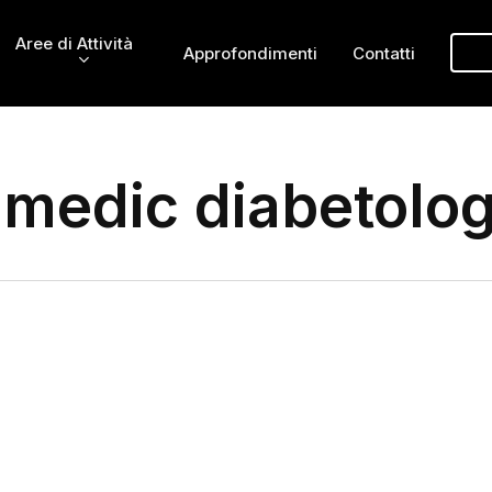
Aree di Attività
Approfondimenti
Contatti
medic diabetolog