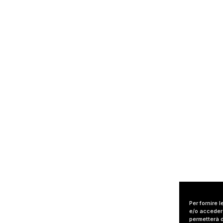
Per fornire 
e/o accedere
permetterà d