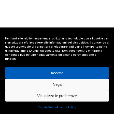
Per fornire le migliori esperienze, utilizziamo tecnologie come i cookie per
memorizzare e/o accedere alle informazioni del dispositivo. Il consenso a
queste tecnologie ci permetterà di elaborare dati come il comportamento
di navigazione o ID unici su questo sito. Non acconsentire o ritirare il
consenso può influire negativamente su alcune caratteristiche e
funzioni.
Accetta
Nega
© 2024 Value Relations Srl, All Rights Reserved.
Visualizza le preferenze
facebook
linkedin
instagram
Cookie Policy
Privacy Policy