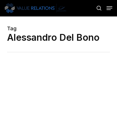
Skip
Menu
Men
to
search
main
content
Tag
Alessandro Del Bono