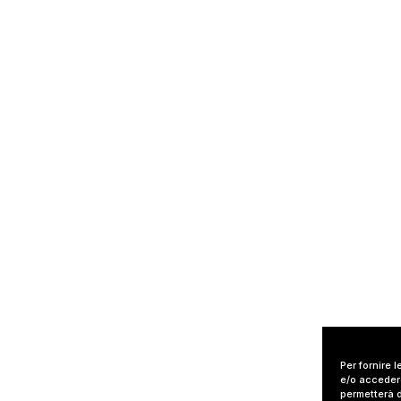
Per fornire 
e/o accedere
permetterà d