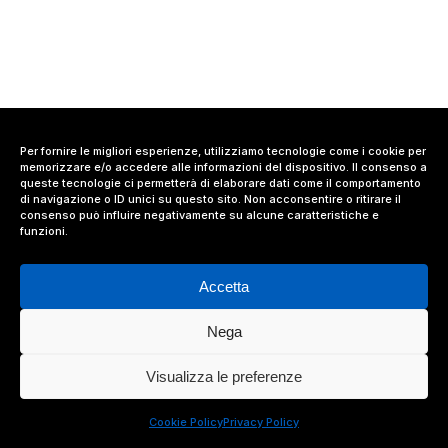
Per fornire le migliori esperienze, utilizziamo tecnologie come i cookie per
memorizzare e/o accedere alle informazioni del dispositivo. Il consenso a
queste tecnologie ci permetterà di elaborare dati come il comportamento
di navigazione o ID unici su questo sito. Non acconsentire o ritirare il
consenso può influire negativamente su alcune caratteristiche e
funzioni.
Accetta
Nega
© 2024 Value Relations Srl, All Rights Reserved.
Visualizza le preferenze
facebook
linkedin
instagram
Cookie Policy
Privacy Policy