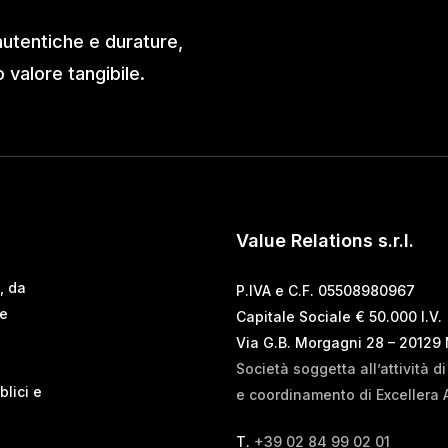
autentiche e durature,
valore tangibile.
Value Relations s.r.l.
, da
P.IVA e C.F. 05508980967
 e
Capitale Sociale € 50.000 I.V.
Via G.B. Morgagni 28 – 20129
Società soggetta all’attività d
blici e
e coordinamento di Excellera 
T.
+39 02 84 99 02 01