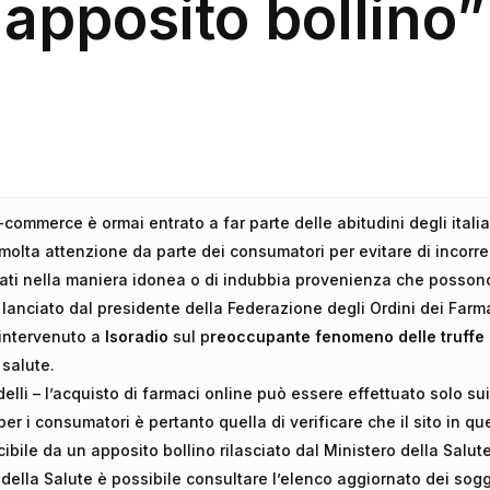
apposito bollino”
-commerce è ormai entrato a far parte delle abitudini degli itali
molta attenzione da parte dei consumatori per evitare di incorre
vati nella maniera idonea o di indubbia provenienza che posson
o lanciato dal presidente della Federazione degli Ordini dei Farmac
 intervenuto a
Isoradio
sul p
reoccupante fenomeno delle truffe 
 salute.
delli – l’acquisto di farmaci online può essere effettuato solo sui
per i consumatori è pertanto quella di verificare che il sito in q
cibile da un apposito bollino rilasciato dal Ministero della Salute
 della Salute è possibile consultare l’elenco aggiornato dei sogge