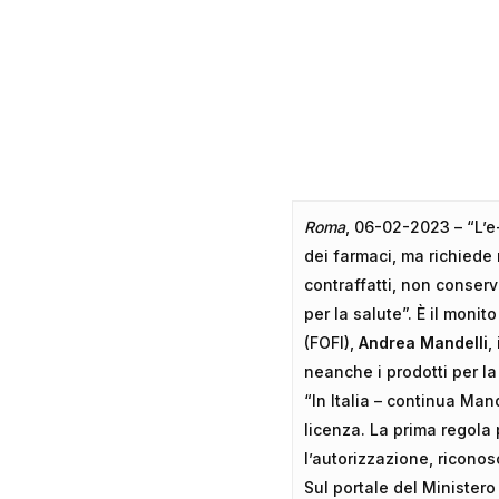
Hit enter to search or ESC to close
Roma
, 06-02-2023 – “L’e
dei farmaci, ma richiede 
contraffatti, non conser
per la salute”. È il monit
(FOFI),
Andrea Mandelli
,
neanche i prodotti per la
“In Italia – continua Man
licenza. La prima regola 
l’autorizzazione, riconos
Sul portale del Ministero