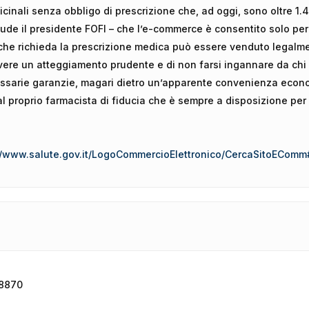
inali senza obbligo di prescrizione che, ad oggi, sono oltre 1.4
lude il presidente FOFI – che l’e-commerce è consentito solo per
e richieda la prescrizione medica può essere venduto legalment
i avere un atteggiamento prudente e di non farsi ingannare da chi
essarie garanzie, magari dietro un’apparente convenienza econo
al proprio farmacista di fiducia che è sempre a disposizione per f
//www.salute.gov.it/LogoCommercioElettronico/CercaSitoEComm
88870