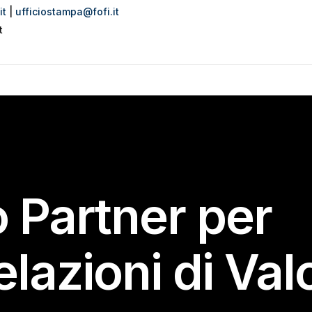
it
|
ufficiostampa@fofi.it
t
o Partner per
elazioni di Val