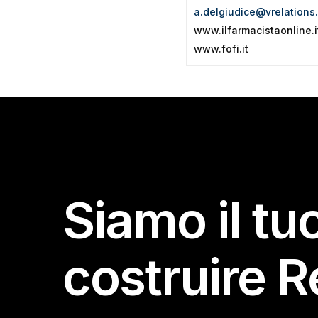
a.delgiudice@vrelations.
www.ilfarmacistaonline.i
www.fofi.it
Siamo il tu
costruire R