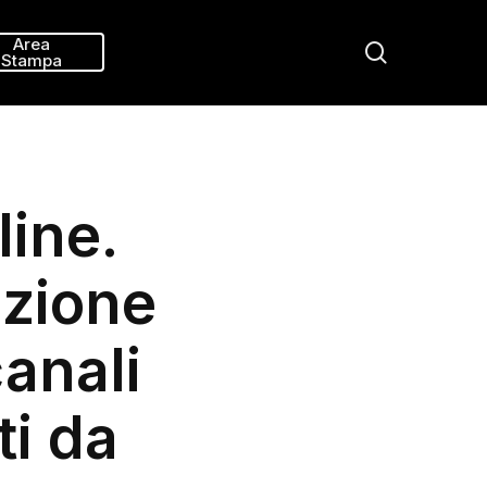
Menu
Area
search
Stampa
line.
nzione
canali
ti da