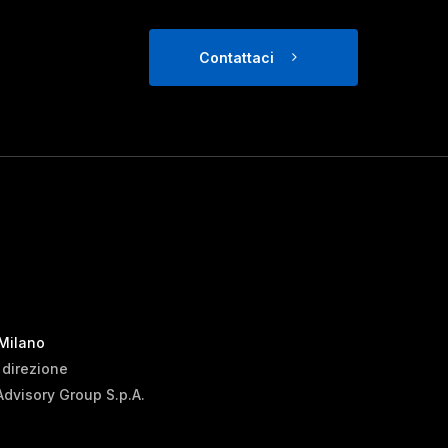
Contattaci
 Milano
i direzione
Advisory Group S.p.A.