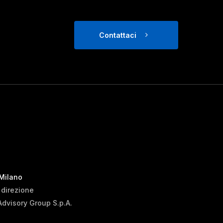
Contattaci
 Milano
i direzione
Advisory Group S.p.A.