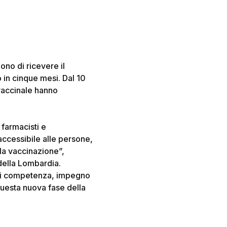
no di ricevere il
 in cinque mesi. Dal 10
 vaccinale hanno
 farmacisti e
accessibile alle persone,
lla vaccinazione”,
 della Lombardia.
ni di competenza, impegno
questa nuova fase della