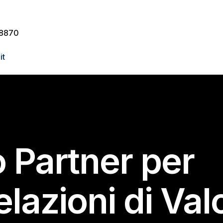
88870
it
o Partner per
elazioni di Val