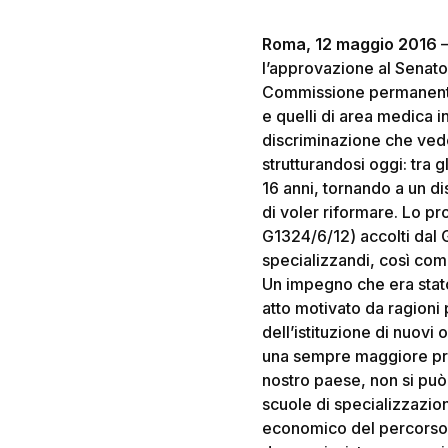
Hit enter to search or ESC to close
Roma, 12 maggio 2016
–
l’approvazione al Senato,
Commissione permanente V
e quelli di area medica i
discriminazione che ved
strutturandosi oggi: tra g
16 anni, tornando a un di
di voler riformare. Lo pr
G1324/6/12) accolti dal 
specializzandi, così come
Un impegno che era stato
atto motivato da ragioni
dell’istituzione di nuovi 
una sempre maggiore prof
nostro paese, non si può
scuole di specializzazion
economico del percorso fo