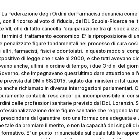
 La Federazione degli Ordini dei Farmacisti denuncia come
 con il ricorso al voto di fiducia, del DL Scuola-Ricerca nel
II, che di fatto cancella l’equiparazione tra gli specializ
n termini di trattamento economico. E’ la riproposizione di un
e penalizzate figure fondamentali nel processo di cura cos
li altri, farmacisti, fisici e odontoiatri. In questo modo si com
spositivo di legge che risale al 2000, e che tutti avevano di
ovano anche, ultimi in ordine di tempo, i due Ordini del gior
Governo, che impegnavano quest’ultimo dare attuazione all
 prevista dal DM n.68/2015, siglato dai ministeri di Istruzi
 anche richiamato in diverse interrogazioni parlamentari. O
 puramente contabili, reso ancor più incomprensibile in con
ordini delle professioni sanitarie previsto dal DdL Lorenzin. S
essionalizzazione delle figure sanitarie che reggono la tute
 prescindere dal garantire loro una formazione adeguata e 
e tale da premiare il merito, e non la capacità dei singoli di
rmativo. E’ un punto irrinunciabile sul quale tutti le rappr