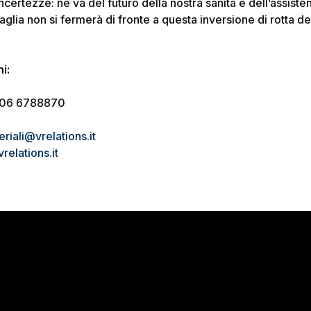
certezze: ne va del futuro della nostra sanità e dell’assistenz
aglia non si fermerà di fronte a questa inversione di rotta d
i:
– 06 6788870
riali@vrelations.it
relations.it