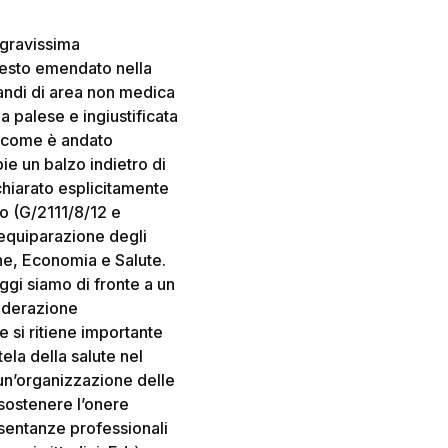
 gravissima
 testo emendato nella
zandi di area non medica
a palese e ingiustificata
ì come è andato
pie un balzo indietro di
chiarato esplicitamente
no (G/2111/8/12 e
’equiparazione degli
one, Economia e Salute.
ggi siamo di fronte a un
siderazione
e si ritiene importante
la della salute nel
un’organizzazione delle
 sostenere l’onere
esentanze professionali