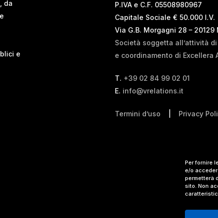
, da
P.IVA e C.F. 05508980967
 e
Capitale Sociale € 50.000 I.V.
Via G.B. Morgagni 28 – 20129
Società soggetta all’attività d
blici e
e coordinamento di Excellera 
T.
+39 02 84 99 02 01
E.
info@vrelations.it
Termini d’uso
|
Privacy Pol
Per fornire 
e/o accedere
permetterà d
sito. Non ac
caratteristi