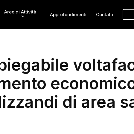
Aree di Attività
Approfondimenti
Contatti
piegabile voltafac
amento economico
izzandi di area s