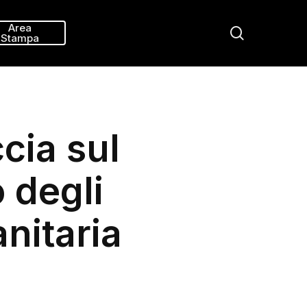
Menu
Area
search
Stampa
cia sul
 degli
anitaria