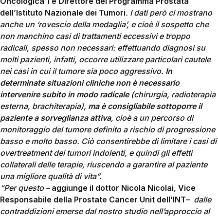
Oncologica 1 e Direttore del Programma Prostata
dell’Istituto Nazionale dei Tumori
. I dati però ci mostrano
anche un ‘rovescio della medaglia’, e cioè il sospetto che
non manchino casi di trattamenti eccessivi e troppo
radicali, spesso non necessari: effettuando diagnosi su
molti pazienti, infatti, occorre utilizzare particolari cautele
nei casi in cui il tumore sia poco aggressivo.
In
determinate situazioni cliniche non è necessario
intervenire subito in modo radicale
(chirurgia, radioterapia
esterna, brachiterapia)
, ma è consigliabile sottoporre il
paziente a
sorveglianza attiva
, cioè a un percorso di
monitoraggio del tumore definito a rischio di progressione
basso e molto basso. Ciò consentirebbe di limitare i casi di
overtreatment dei tumori indolenti, e quindi gli effetti
collaterali delle terapie, riuscendo a garantire al paziente
una migliore qualità di vita”.
“Per questo –
aggiunge il dottor Nicola Nicolai, Vice
Responsabile della Prostate Cancer Unit dell’INT
–
dalle
contraddizioni emerse dal nostro studio nell’approccio al