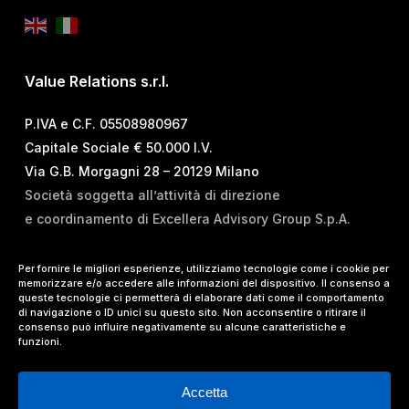
Value Relations s.r.l.
P.IVA e C.F. 05508980967
Capitale Sociale € 50.000 I.V.
Via G.B. Morgagni 28 – 20129 Milano
Società soggetta all’attività di direzione
e coordinamento di Excellera Advisory Group S.p.A.
T.
+39 02 84 99 02 01
Per fornire le migliori esperienze, utilizziamo tecnologie come i cookie per
memorizzare e/o accedere alle informazioni del dispositivo. Il consenso a
E.
info@vrelations.it
queste tecnologie ci permetterà di elaborare dati come il comportamento
di navigazione o ID unici su questo sito. Non acconsentire o ritirare il
consenso può influire negativamente su alcune caratteristiche e
Termini d’uso
|
Privacy Policy
|
Cookie Policy
|
funzioni.
Lavora con noi
Accetta