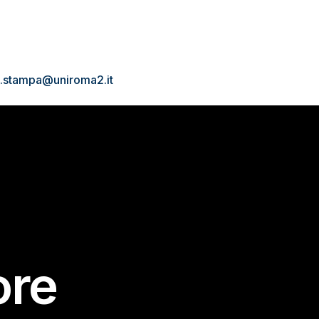
io.stampa@uniroma2.it
ore