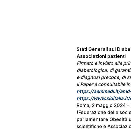
Stati Generali sul Diabe
Associazioni pazienti
Firmato e inviato alle pr
diabetologica, di garantir
e diagnosi precoce, di sv
Il Paper è consultabile i
Hit enter to search or ESC to close
https://aemmedi.it/amd-s
https://www.siditalia.it/
Roma, 2 maggio 2024 – No
(Federazione delle socie
parlamentare Obesità di
scientifiche e Associazio