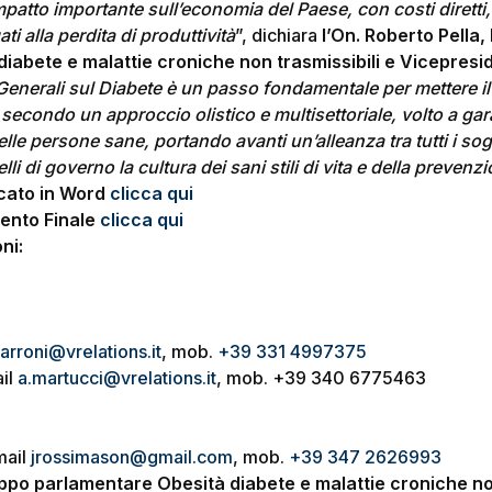
impatto importante sull’economia del Paese, con costi diretti,
gati alla perdita di produttività
”, dichiara
l’On. Roberto Pella
iabete e malattie croniche non trasmissibili e Vicepresi
 Generali sul Diabete è un passo fondamentale per mettere il
 secondo un approccio olistico e multisettoriale, volto a ga
 delle persone sane, portando avanti un’alleanza tra tutti i sog
lli di governo la cultura dei sani stili di vita e della prevenz
icato in Word
clicca qui
ento Finale
clicca qui
ni:
farroni@vrelations.it
, mob.
+39 331 4997375
ail
a.martucci@vrelations.it
, mob. +39 340 6775463
mail
jrossimason@gmail.com
, mob.
+39 347 2626993
ppo parlamentare Obesità diabete e malattie croniche non