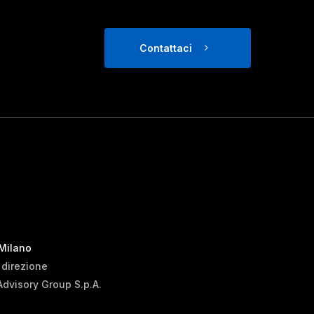
Contattaci
 Milano
i direzione
Advisory Group S.p.A.