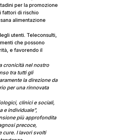
ttadini per la promozione
fattori di rischio
la sana alimentazione
gli utenti. Teleconsulti,
rumenti che possono
ità, e favorendo il
a cronicità nel nostro
so tra tutti gli
iaramente la direzione da
rio
per una rinnovata
ogici, clinici e sociali,
 e individuale”,
nsione più approfondita
diagnosi precoce,
 cure. I lavori svolti