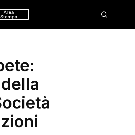
Menu
Area
search
Stampa
bete:
 della
Società
zioni