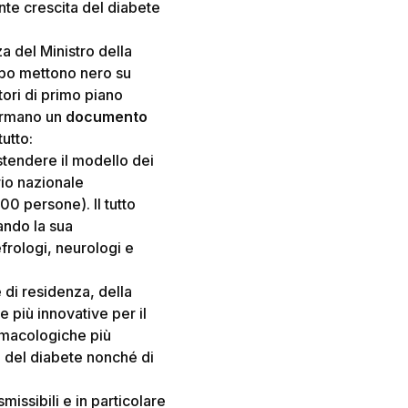
nte crescita del diabete
a del Ministro della
ppo mettono nero su
tori di primo piano
 firmano un
documento
tutto:
tendere il modello dei
rio nazionale
0 persone). Il tutto
ando la sua
efrologi, neurologi e
e di residenza, della
 più innovative per il
armacologiche più
e del diabete nonché di
smissibili e in particolare