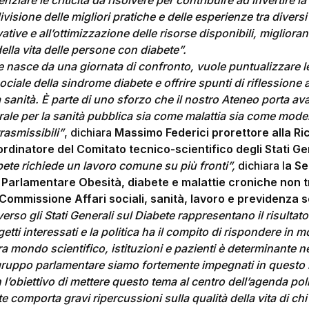
iare le criticità da risolvere per contribuire ad invertire l
isione delle migliori pratiche e delle esperienze tra diversi 
vative e all’ottimizzazione delle risorse disponibili, migli
della vita delle persone con diabete”.
asce da una giornata di confronto, vuole puntualizzare le c
sociale della sindrome diabete e offrire spunti di riflessione
sanità. È parte di uno sforzo che il nostro Ateneo porta ava
rale per la sanità pubblica sia come malattia sia come model
rasmissibili”
, dichiara
Massimo Federici prorettore alla Ric
dinatore del Comitato tecnico-scientifico degli Stati Ge
bete richiede un lavoro comune su più fronti”,
dichiara l
a Se
Parlamentare Obesità, diabete e malattie croniche non tr
Commissione Affari sociali, sanità, lavoro e previdenza s
raverso gli Stati Generali sul Diabete rappresentano il risulta
getti interessati e la politica ha il compito di rispondere in
a mondo scientifico, istituzioni e pazienti è determinante n
ruppo parlamentare siamo fortemente impegnati in questo 
n l’obiettivo di mettere questo tema al centro dell’agenda poli
e comporta gravi ripercussioni sulla qualità della vita di chi 