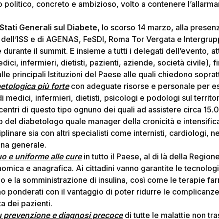
 politico, concreto e ambizioso, volto a contenere l’allarma
Stati Generali sul Diabete,
lo scorso 14 marzo, alla presenz
i dell’ISS e di AGENAS, FeSDI, Roma Tor Vergata e Intergru
durante il summit. E insieme a tutti i delegati dell’evento, at
ici, infermieri, dietisti, pazienti, aziende, società civile),
lle principali Istituzioni del Paese alle quali chiedono soprat
etologica più forte
con adeguate risorse e personale per es
 medici, infermieri, dietisti, psicologi e podologi sul territo
ntri di questo tipo ognuno dei quali ad assistere circa 15.00
lo del diabetologo quale manager della cronicità e intensific
linare sia con altri specialisti come internisti, cardiologi, n
cina generale.
 e uniforme alle cure
in tutto il Paese, al di là della Region
mica e anagrafica. Ai cittadini vanno garantite le tecnologie
o e la somministrazione di insulina, così come le terapie f
no ponderati con il vantaggio di poter ridurre le complicanz
ta dei pazienti.
u prevenzione e diagnosi precoce
di tutte le malattie non tra