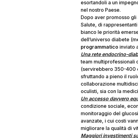
esortandoli a un impegno
nel nostro Paese.
Dopo aver promosso gli
Salute, di rappresentant
bianco le priorità emerse 
dell’universo diabete (med
programmatico
inviato a
Una rete endocrino-diab
team multiprofessionali di
(servirebbero 350-400 ce
sfruttando a pieno il ruo
collaborazione multidiscip
oculisti, sia con la medi
Un accesso davvero equo
condizione sociale, econo
monitoraggio del glucosi
avanzate, i cui costi van
migliorare la qualità di vi
Maggiori investimenti s