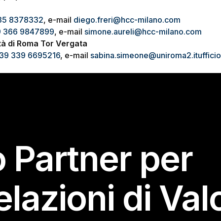
35 8378332
, e-mail
diego.freri@hcc-milano.com
 366 9847899
, e-mail
simone.aureli@hcc-milano.com
tà di Roma Tor Vergata
39 339 6695216
, e-mail
sabina.simeone@uniroma2.it
uffic
o Partner per
elazioni di Val