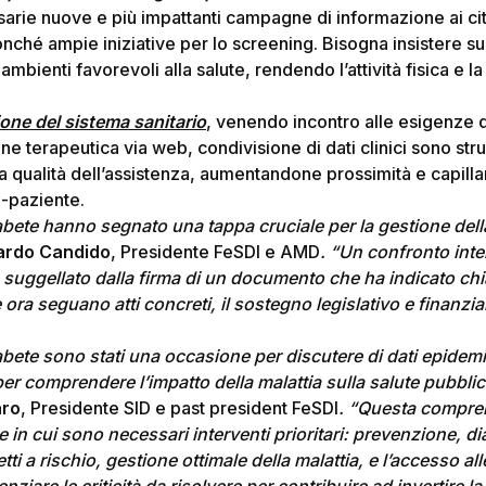
arie nuove e più impattanti campagne di informazione ai ci
, nonché ampie iniziative per lo screening. Bisogna insistere sui 
ambienti favorevoli alla salute, rendendo l’attività fisica e 
ione del sistema sanitario
, venendo incontro alle esigenze de
ne terapeutica via web, condivisione di dati clinici sono st
la qualità dell’assistenza, aumentandone prossimità e capillar
-paziente.
iabete hanno segnato una tappa cruciale per la gestione dell
ardo Candido
, Presidente FeSDI e AMD
. “Un confronto inten
 suggellato dalla firma di un documento che ha indicato ch
 ora seguano atti concreti, il sostegno legislativo e finanzia
iabete sono stati una occasione per discutere di dati epidemiol
r comprendere l’impatto della malattia sulla salute pubblica
aro
, Presidente SID e past president FeSDI
. “Questa compre
ree in cui sono necessari interventi prioritari: prevenzione, 
ti a rischio, gestione ottimale della malattia, e l’accesso alle