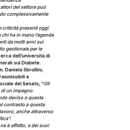
a tendenza
attori del settore può
orando complessivamente
riticità presenti oggi
 a chi ha in mano l’agenda
nti da molti anni sul
lo gestionale per le
erca dell’università di
nerali sul Diabete
.
n. Daniela Sbrollini,
asmissibili e
ociale del Senato, “
Gli
to di un impegno
 modo deciso a questa
el contrasto a questa
lavoro, anche attraverso
tica”.
ne è affetto, e dei suoi