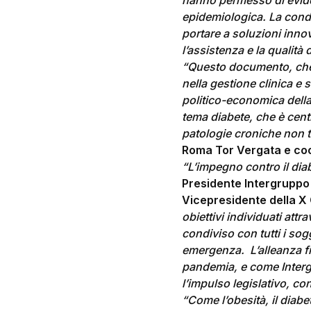
hanno permesso di evidenz
epidemiologica. La condiv
portare a soluzioni inno
l’assistenza e la qualità 
“Questo documento, che n
nella gestione clinica e 
politico-economica della 
tema diabete, che è cent
patologie croniche non t
Roma Tor Vergata e coor
“L’impegno contro il dia
Presidente Intergruppo 
Vicepresidente della X 
obiettivi individuati att
condiviso con tutti i sog
emergenza. L’alleanza fr
pandemia, e come Interg
l’impulso legislativo, co
“Come l’obesità, il diabet