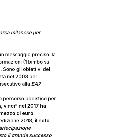
corsa milanese per
un messaggio preciso: la
formazioni (1 bimbo su
. Sono gli obiettivi del
nata nel 2008 per
nsecutivo alla
EA7
o percorso podistico per
, vinci”
nel 2017 ha
 mezzo di euro
.
’edizione 2018,
il noto
artecipazione
sto il grande successo