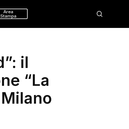
Menu
Area
search
Stampa
: il
one “La
 Milano