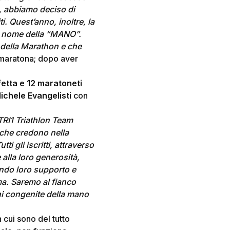
u, abbiamo deciso di
i. Quest’anno, inoltre, la
nel nome della “MANO”.
e della Marathon e che
a maratona; dopo aver
etta e 12 maratoneti
ichele Evangelisti
con
TRI1 Triathlon Team
 che credono nella
utti gli iscritti, attraverso
alla loro generosità,
dando loro supporto e
ma. Saremo al fianco
ni congenite della mano
n cui sono del tutto