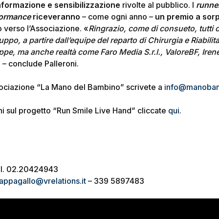
informazione
e sensibilizzazione
rivolte al pubblico. I
runne
formance
riceveranno
– come ogni anno –
un premio a sor
o verso l’Associazione. «
Ringrazio, come di consueto, tutti
ruppo, a partire dall’equipe del reparto di Chirurgia e Riabil
ppe, ma anche realtà come Faro Media S.r.l., ValoreBF, Ire
 – conclude Palleroni.
ssociazione “La Mano del Bambino” scrivete a
info@manobam
i sul progetto “Run Smile Live Hand” cliccate
qui
.
l. 02.20424943
appagallo@vrelations.it
– 339 5897483