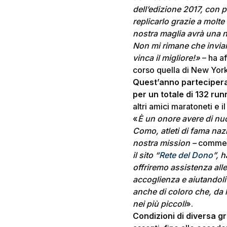
dell’edizione 2017, con 
replicarlo grazie a molte
nostra maglia avrà una n
Non mi rimane che inviare
vinca il migliore!»
– ha a
corso quella di New York
Quest’anno partecipera
per un totale di 132 run
altri amici maratoneti e il
«
È un onore avere di nuo
Como, atleti di fama naz
nostra mission –
comme
il sito “
Rete del Dono
”, 
offriremo assistenza alle
accoglienza e aiutandoli
anche di coloro che, da 
nei più piccoli
».
Condizioni di diversa g