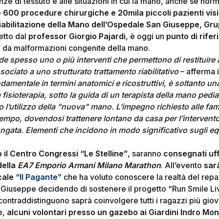
nze di tessuto e alle situazioni in cui la mano, anche se nor
e 600 procedure chirurgiche e 20mila piccoli pazienti visi
Riabilitazione della Mano dell’Ospedale San Giuseppe, Gr
retto dal
professor Giorgio Pajardi
, è oggi un
punto di rifer
ti da malformazioni congenite della mano.
ede spesso uno o più interventi che permettono di restituire
ssociato a uno strutturato trattamento riabilitativo
– afferma i
ndamentale in termini anatomici e ricostruttivi, è soltanto u
fisioterapia, sotto la guida di un terapista della mano pedi
l’utilizzo della “nuova” mano. L’impegno richiesto alle fami
tempo, dovendosi trattenere lontano da casa per l’intervento
ungata. Elementi che incidono in modo significativo sugli equi
 il Centro Congressi “Le Stelline”
, saranno
consegnati uff
della
EA7 Emporio Armani Milano Marathon
. All’evento
sar
cale
“Il Pagante”
che ha voluto conoscere la realtà del repar
Giuseppe decidendo di sostenere il progetto “Run Smile Liv
 contraddistinguono saprà coinvolgere tutti i ragazzi più gio
ne,
alcuni volontari presso
un gazebo ai Giardini Indro Mon