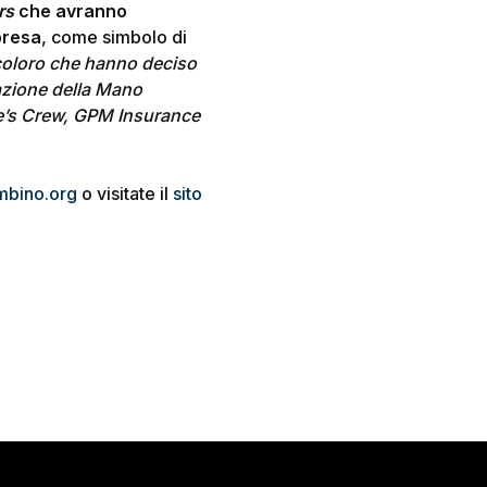
rs
che avranno
presa
, come simbolo di
 coloro che hanno deciso
itazione della Mano
ne’s Crew, GPM Insurance
bino.org
o visitate il
sito