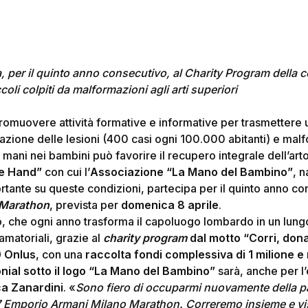
, per il quinto anno consecutivo, al Charity Program
della 
ccoli colpiti da malformazioni agli arti superiori
romuovere attività formative e informative per trasmettere 
tazione delle lesioni (400 casi ogni 100.000 abitanti) e mal
 mani nei bambini può favorire il recupero integrale dell’arto
ve Hand”
con cui l’
Associazione “La Mano del Bambino”
, 
tante su queste condizioni, partecipa per il quinto anno co
 Marathon
, prevista per
domenica 8 aprile
.
o, che ogni anno trasforma il capoluogo lombardo in un lung
amatoriali, grazie al
charity program
dal motto “Corri, dona
0 Onlus
, con una
raccolta fondi complessiva di 1 milione e
nial sotto il logo “La Mano del Bambino”
sarà, anche per l
ca Zanardini
. «
Sono fiero di occuparmi nuovamente della p
A7 Emporio Armani Milano Marathon. Correremo insieme e vi