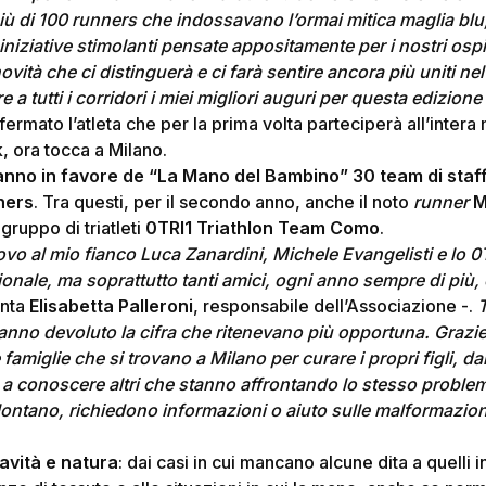
più di 100 runners che indossavano l’ormai mitica maglia bl
 iniziative stimolanti pensate appositamente per i nostri ospit
ovità che ci distinguerà e ci farà sentire ancora più uniti 
 a tutti i corridori i miei migliori auguri per questa edizion
ffermato l’atleta che per la prima volta parteciperà all’inter
, ora tocca a Milano.
nno in favore de “La Mano del Bambino” 30 team di staff
ners
. Tra questi, per il secondo anno, anche il noto
runner
M
 gruppo di triatleti
0TRI1 Triathlon Team Como
.
vo al mio fianco Luca Zanardini, Michele Evangelisti e lo 0
ionale, ma soprattutto tanti amici, ogni anno sempre di più,
nta
Elisabetta Palleroni
, responsabile dell’Associazione -.
T
hanno devoluto la cifra che ritenevano più opportuna. Grazie 
 famiglie che si trovano a Milano per curare i propri figli, 
 a conoscere altri che stanno affrontando lo stesso proble
lontano, richiedono informazioni o aiuto sulle malformazio
ravità e natura
: dai casi in cui mancano alcune dita a quelli i