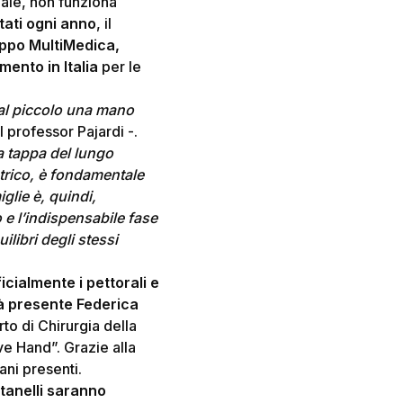
male, non funziona
tati ogni anno
, il
uppo MultiMedica,
imento in Italia
per le
 al piccolo una mano
l professor Pajardi -.
na tappa del lungo
atrico, è fondamentale
glie è, quindi,
 e l’indispensabile fase
libri degli stessi
icialmente i pettorali e
à presente Federica
to di Chirurgia della
e Hand”. Grazie alla
vani presenti.
tanelli saranno