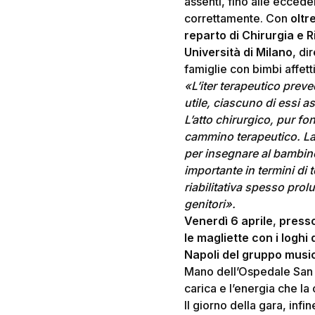
assenti, fino alle eccede
correttamente. Con
oltr
reparto di Chirurgia e 
Università di Milano
, di
famiglie con bimbi affet
«L’iter terapeutico prev
utile, ciascuno di essi a
L’atto chirurgico, pur fo
cammino terapeutico. La 
per insegnare al bambino 
importante in termini di 
riabilitativa spesso prol
genitori».
Venerdì 6 aprile
,
presso
le magliette con i loghi 
Napoli
del gruppo musi
Mano dell’Ospedale San 
carica e l’energia che la
Il giorno della gara, infi