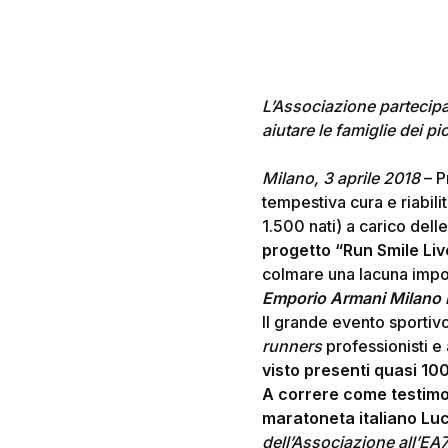
L’Associazione partecipa
aiutare le famiglie dei pi
Milano, 3 aprile 2018
– P
Hit enter to search or ESC to close
tempestiva cura e riabili
1.500 nati) a carico delle
progetto “Run Smile Li
colmare una lacuna impor
Emporio Armani Milano
Il grande evento sportiv
runners
professionisti e 
visto presenti quasi 10
A correre come testimo
maratoneta italiano Lu
dell’Associazione all’E