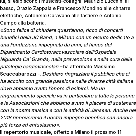
lui, si esibiscono i musicisti-colleghi: Maurizio Lucchini al
basso, Orazio Zappalà e Francesco Mondino alle chitarre
elettriche, Antonello Caravano alle tastiere e Antonio
Campo alla batteria.
«Sono felice di chiudere quest’anno, ricco di concerti
benefici della JC Band, a Milano con un evento dedicato a
una Fondazione impegnata da anni, al fianco del
Dipartimento Cardiotoracovascolare dell’Ospedale
Niguarda Ca’ Granda, nella prevenzione e nella cura delle
patologie cardiovascolari –
ha affermato
Massimo
Scaccabarozzi
-. Desidero ringraziare il pubblico che ci
ha accolto con grande passione nelle diverse città italiane
dove abbiamo avuto l’onore di esibirci. Ma un
ringraziamento speciale va in particolare a tutte le persone
e le Associazioni che abbiamo avuto il piacere di sostenere
con la nostra musica e con le attività di Janssen. Anche nel
2018 rinnoveremo il nostro impegno benefico con ancora
più forza ed entusiasmo».
Il
repertorio musicale
, offerto a Milano il prossimo 11