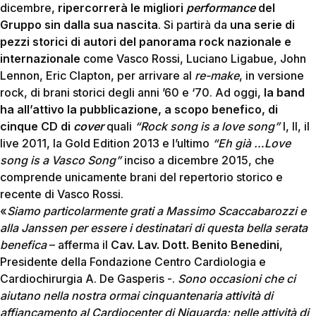
dicembre,
ripercorrerà le migliori
performance
del
Gruppo sin dalla sua nascita
. Si partirà da
una serie di
pezzi storici di autori del panorama rock nazionale e
internazionale
come Vasco Rossi, Luciano Ligabue, John
Lennon, Eric Clapton, per arrivare al
re-make
, in versione
rock, di brani storici degli anni ’60 e ‘70. Ad oggi,
la band
ha all’attivo la pubblicazione, a scopo benefico, di
cinque CD di
cover
quali
“Rock song is a love song”
I, II, il
live 2011, la Gold Edition 2013 e l’ultimo
“Eh già …Love
song is a Vasco Song”
inciso a dicembre 2015, che
comprende unicamente brani del repertorio storico e
recente di Vasco Rossi.
«
Siamo particolarmente grati a Massimo Scaccabarozzi e
alla Janssen per essere i destinatari di questa bella serata
benefica
– afferma il
Cav. Lav. Dott. Benito Benedini
,
Presidente della Fondazione Centro Cardiologia e
Cardiochirurgia A. De Gasperis -.
Sono occasioni che ci
aiutano nella nostra ormai cinquantenaria attività di
affiancamento al Cardiocenter di Niguarda: nelle attività di