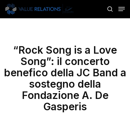
Skip
Menu
Men
to
search
main
content
“Rock Song is a Love
Song”: il concerto
benefico della JC Band a
sostegno della
Fondazione A. De
Gasperis