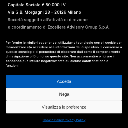
Capitale Sociale € 50.000 I.V.
Via G.B. Morgagni 28 – 20129 Milano
Società soggetta all’attività di direzione
e coordinamento di Excellera Advisory Group S.p.A.
T.
+39 02 84 99 02 01
Per fornire le migliori esperienze, utilizziamo tecnologie come i cookie per
memorizzare e/o accedere alle informazioni del dispositivo. Il consenso a
E.
info@vrelations.it
queste tecnologie ci permetterà di elaborare dati come il comportamento
di navigazione o ID unici su questo sito. Non acconsentire o ritirare il
consenso può influire negativamente su alcune caratteristiche e
Termini d’uso
|
Privacy Policy
|
Cookie Policy
|
funzioni.
Lavora con noi
Accetta
Nega
© 2024 Value Relations Srl, All Rights Reserved.
Visualizza le preferenze
facebook
linkedin
instagram
Cookie Policy
Privacy Policy