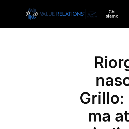
Skip
to
Chi
siamo
main
content
Rior
nasc
Grillo
ma at