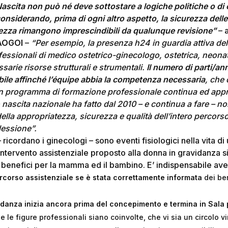
 Nascita non può né deve sottostare a logiche politiche o di
onsiderando, prima di ogni altro aspetto, la sicurezza dell
rezza rimangono imprescindibili da qualunque revisione”
– 
 AOGOI
–
“Per esempio, la presenza h24 in guardia attiva del
essionali di medico ostetrico-ginecologo, ostetrica, neona
sarie risorse strutturali e strumentali.
Il numero di parti/an
ile affinché l’équipe abbia la competenza necessaria
, che
un programma di formazione professionale continua ed appro
nascita nazionale ha fatto dal 2010 – e continua a fare – non
lla appropriatezza, sicurezza e qualità dell’intero percorso
flessione”.
– ricordano i ginecologi – sono eventi fisiologici nella vita 
intervento assistenziale proposto alla donna in gravidanza 
 benefici per la mamma ed il bambino. E’ indispensabile ave
ercorso assistenziale se è stata correttamente informata
dei be
vidanza inizia ancora prima del concepimento e termina in Sala 
le figure professionali siano coinvolte, che vi sia un circolo vir