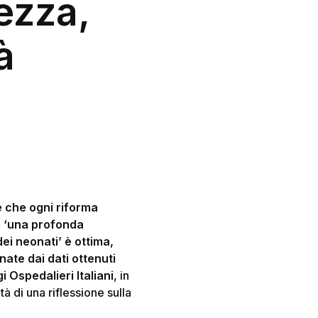
ezza,
à
e che ogni riforma
e ‘una profonda
ei neonati’ è ottima,
ate dai dati ottenuti
 Ospedalieri Italiani
, in
tà di una riflessione sulla