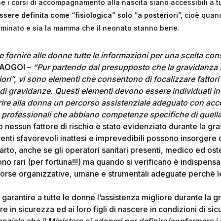
he i corsi di accompagnamento alla nascita siano accessibili a t
sere definita come “fisiologica” solo “a posteriori”,
cioè quand
rminato e sia la mamma che il neonato stanno bene.
 fornire alle donne tutte le informazioni per una scelta co
 AOGOI
–
“Pur partendo dal presupposto che la gravidanza fi
ori”, vi sono elementi che consentono di focalizzare fattori d
 di gravidanze. Questi elementi devono essere individuati i
rire alla donna un percorso assistenziale adeguato con acce
re professionali che abbiano competenze specifiche di quella
nessun fattore di rischio è stato evidenziato durante la gr
eventi sfavorevoli inattesi e imprevedibili possono insorgere d
arto, anche se gli operatori sanitari presenti, medico ed oste
no rari (per fortuna!!!) ma quando si verificano è indispensa
orse organizzative, umane e strumentali adeguate perché
garantire a tutte le donne l’assistenza migliore durante la g
re in sicurezza ed ai loro figli di nascere in condizioni di si