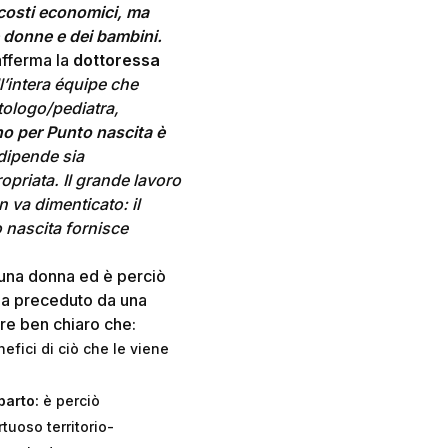
 costi economici, ma
e donne e dei bambini.
afferma la
dottoressa
l’intera équipe che
tologo/pediatra,
no per Punto nascita è
 dipende sia
priata. Il grande lavoro
 va dimenticato: il
 nascita fornisce
di una donna ed è perciò
sia preceduto da una
re ben chiaro che:
nefici di ciò che le viene
parto:
è perciò
tuoso territorio-