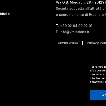
Via G.B. Morgagni 28 – 20129
Società soggetta all’attività d
blici e
e coordinamento di Excellera 
T.
+39 02 84 99 02 01
E.
info@vrelations.it
Termini d’uso
|
Privacy Pol
Per fornire 
e/o accedere
permetterà d
sito. Non ac
caratteristi
Ac