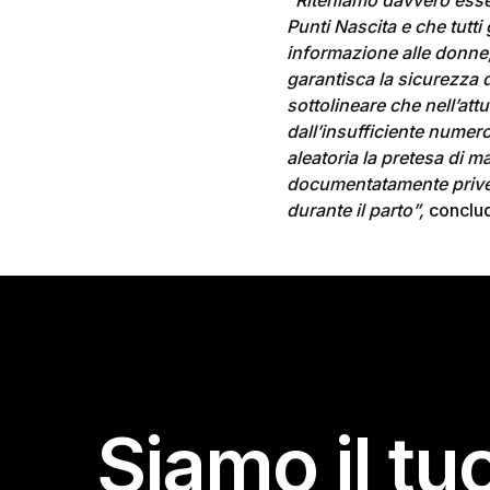
“Riteniamo davvero essenz
Punti Nascita e che tutti
informazione alle donne,
garantisca la sicurezza d
sottolineare che nell’att
dall’insufficiente numero 
aleatoria la pretesa di ma
documentatamente prive d
durante il parto”,
conclu
Siamo il tu