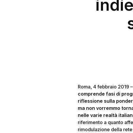
indi
Hit enter to search or ESC to close
Roma, 4 febbraio 2019 –
comprende fasi di progr
riflessione sulla ponder
ma non vorremmo tornare
nelle varie realtà italia
riferimento a quanto affer
rimodulazione della rete d