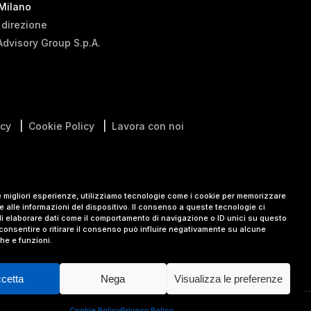
 Milano
i direzione
Advisory Group S.p.A.
icy
|
Cookie Policy
|
Lavora con noi
le migliori esperienze, utilizziamo tecnologie come i cookie per memorizzare
 alle informazioni del dispositivo. Il consenso a queste tecnologie ci
i elaborare dati come il comportamento di navigazione o ID unici su questo
consentire o ritirare il consenso può influire negativamente su alcune
che e funzioni.
cetta
Nega
Visualizza le preferenze
Cookie Policy
Privacy Policy