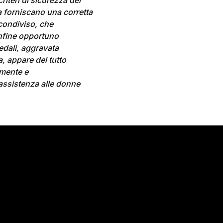
iteri di sicurezza dei
za forniscano una corretta
 condiviso, che
nfine opportuno
pedali, aggravata
ia, appare del tutto
almente e
 assistenza alle donne