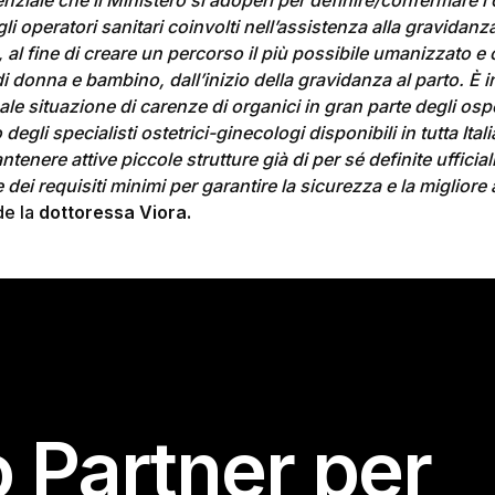
iale che il Ministero si adoperi per definire/confermare i cr
 gli operatori sanitari coinvolti nell’assistenza alla gravidan
 al fine di creare un percorso il più possibile umanizzato e
i donna e bambino, dall’inizio della gravidanza al parto. È
i
uale situazione di carenze di organici in gran parte degli os
degli specialisti ostetrici-ginecologi disponibili in tutta Ital
ntenere attive piccole strutture già di per sé definite uffici
ei requisiti minimi per garantire la sicurezza e la migliore
de la
dottoressa Viora.
o Partner per