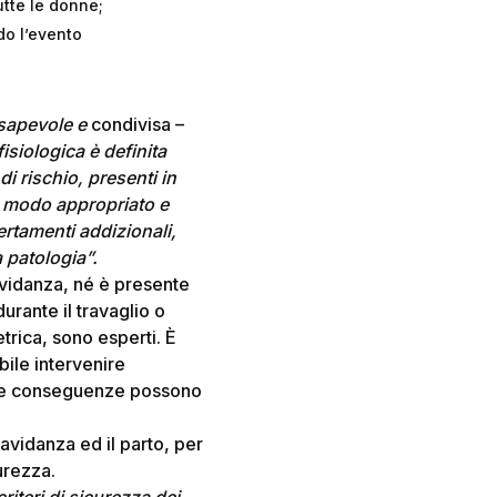
utte le donne;
o l’evento
nsapevole e
condivisa –
siologica è definita
i rischio, presenti in
n modo appropriato e
rtamenti addizionali,
 patologia”.
avidanza, né è presente
urante il travaglio o
trica, sono esperti. È
bile intervenire
 le conseguenze possono
ravidanza ed il parto, per
curezza.