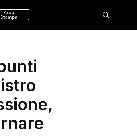
Menu
Area
search
Stampa
punti
istro
ssione,
ornare