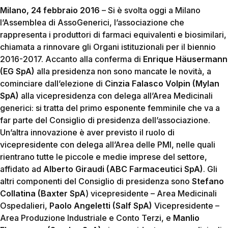
Milano, 24 febbraio 2016
– Si è svolta oggi a Milano
l’Assemblea di AssoGenerici, l’associazione che
rappresenta i produttori di farmaci equivalenti e biosimilari,
chiamata a rinnovare gli Organi istituzionali per il biennio
2016-2017. Accanto alla conferma di
Enrique Häusermann
(EG SpA)
alla presidenza non sono mancate le novità, a
cominciare dall’elezione di
Cinzia Falasco Volpin (Mylan
SpA)
alla vicepresidenza con delega all’Area Medicinali
generici: si tratta del primo esponente femminile che va a
far parte del Consiglio di presidenza dell’associazione.
Un’altra innovazione è aver previsto il ruolo di
vicepresidente con delega all’Area delle PMI, nelle quali
rientrano tutte le piccole e medie imprese del settore,
affidato ad
Alberto Giraudi (ABC Farmaceutici SpA)
. Gli
altri componenti del Consiglio di presidenza sono
Stefano
Collatina (Baxter SpA
) vicepresidente – Area Medicinali
Ospedalieri,
Paolo Angeletti (Salf SpA)
Vicepresidente –
Area Produzione Industriale e Conto Terzi, e
Manlio