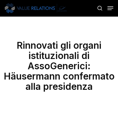
Skip
Menu
Men
to
search
main
content
Rinnovati gli organi
istituzionali di
AssoGenerici:
Häusermann confermato
alla presidenza