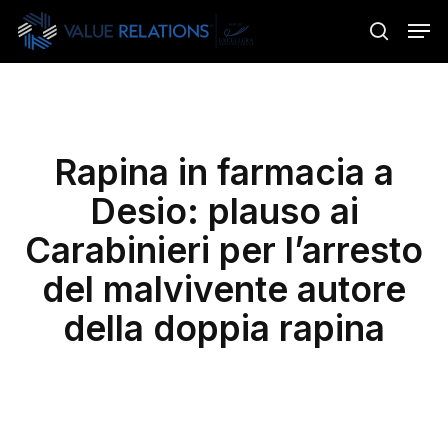
Skip
Menu
Men
to
search
main
content
Rapina in farmacia a
Desio: plauso ai
Carabinieri per l’arresto
del malvivente autore
della doppia rapina