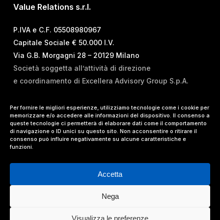
Value Relations s.r.l.
P.IVA e C.F. 05508980967
Capitale Sociale € 50.000 I.V.
Via G.B. Morgagni 28 – 20129 Milano
Società soggetta all’attività di direzione
e coordinamento di Excellera Advisory Group S.p.A.
T.
+39 02 84 99 02 01
Per fornire le migliori esperienze, utilizziamo tecnologie come i cookie per
memorizzare e/o accedere alle informazioni del dispositivo. Il consenso a
E.
info@vrelations.it
queste tecnologie ci permetterà di elaborare dati come il comportamento
di navigazione o ID unici su questo sito. Non acconsentire o ritirare il
consenso può influire negativamente su alcune caratteristiche e
Termini d’uso
|
Privacy Policy
|
Cookie Policy
|
funzioni.
Lavora con noi
Accetta
Nega
© 2024 Value Relations Srl, All Rights Reserved.
Visualizza le preferenze