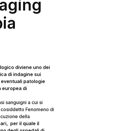
maging
pia
logico diviene uno dei
ica di indagine sui
 eventuali patologie
à europea di
i sanguigni a cui si
dal cosiddetto Fenomeno di
ecuzione della
ri, per il quale il
o degli ospedali di