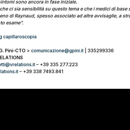
intomi sono ancora in fase iniziale.
he ci sia sensibilità su questo tema e che i medici di base 
meno di Raynaud, spesso associato ad altre avvisaglie, a st
sto esame”.
g capillaroscopia
G. Pini-CTO
>
comunicazione@gpini.it
| 335299336
RELATIONS
tti@vrelations.it
– +39 335 277.223
ations.it
– +39 338 7493.841