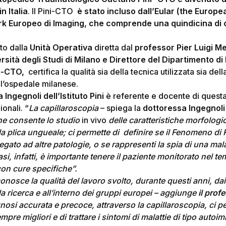
n Italia
. Il Pini-CTO
è stato incluso dall’Eular (the Europ
k Europeo di Imaging, che comprende una quindicina di c
to dalla
Unità Operativa
diretta dal
professor Pier Luigi M
rsità degli Studi di Milano e Direttore del Dipartimento d
ini-CTO,
certifica la qualità sia della tecnica utilizzata sia del
ell’ospedale milanese.
Ingegnoli dell’Istituto Pini
è referente e docente di questa
ionali. “
La capillaroscopia
– spiega la
dottoressa Ingegnoli
he consente lo studio
in vivo
delle caratteristiche morfologi
lla plica ungueale; ci permette di definire se il Fenomeno d
gato ad altre patologie, o se rappresenti la spia di una mal
si, infatti, è importante tenere il paziente monitorato nel t
con cure specifiche”.
onosce la qualità del lavoro svolto, durante questi anni, da
a ricerca e all’interno dei gruppi europei – aggiunge
il prof
nosi accurata e precoce, attraverso la capillaroscopia, ci p
mpre migliori e di trattare i sintomi di malattie di tipo aut