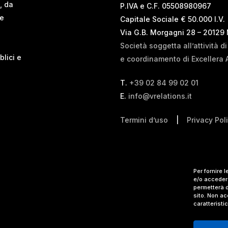
, da
P.IVA e C.F. 05508980967
 e
Capitale Sociale € 50.000 I.V.
Via G.B. Morgagni 28 – 20129
Società soggetta all’attività d
blici e
e coordinamento di Excellera 
T.
+39 02 84 99 02 01
E.
info@vrelations.it
Termini d’uso
|
Privacy Pol
Per fornire 
e/o accedere
permetterà d
sito. Non ac
caratteristi