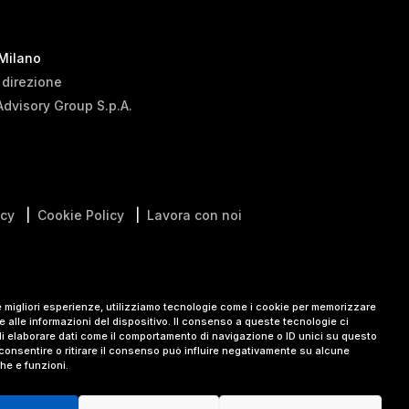
 Milano
i direzione
Advisory Group S.p.A.
icy
|
Cookie Policy
|
Lavora con noi
le migliori esperienze, utilizziamo tecnologie come i cookie per memorizzare
 alle informazioni del dispositivo. Il consenso a queste tecnologie ci
i elaborare dati come il comportamento di navigazione o ID unici su questo
consentire o ritirare il consenso può influire negativamente su alcune
che e funzioni.