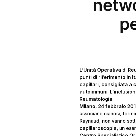
netwo
pe
Hit enter to search or ESC to close
L’Unità Operativa di Re
punti di riferimento in 
capillari, consigliata 
autoimmuni. L’inclusion
Reumatologia.
Milano, 24 febbraio 20
associano cianosi, formic
Raynaud, non vanno sottov
capillaroscopia,
un esa
Centro Specialistico O