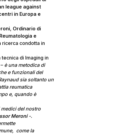
ean league against
entri in Europa e
eroni
,
Ordinario di
i Reumatologia e
la ricerca condotta in
 tecnica di Imaging in
–
è
una metodica di
che e funzionali del
i Raynaud sia soltanto un
attia reumatica
empo e, quando è
i medici del nostro
essor Meroni
-.
ermette
oimmune, come la