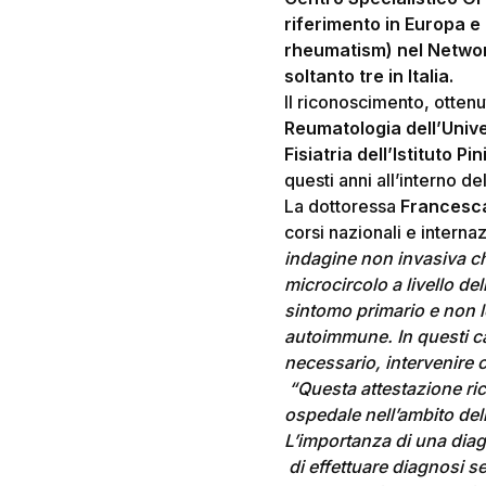
riferimento in Europa e i
rheumatism) nel Networ
soltanto tre in Italia.
Il riconoscimento, ottenu
Reumatologia dell’Unive
Fisiatria dell’Istituto P
questi anni all’interno d
La dottoressa
Francesca 
corsi nazionali e internaz
indagine non invasiva c
microcircolo a livello de
sintomo primario e non le
autoimmune. In questi ca
necessario, intervenire 
“Questa attestazione ric
ospedale nell’ambito dell
L’importanza di una diag
di effettuare diagnosi se