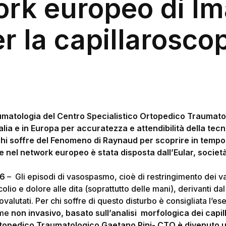
rk europeo di I
r la capillarosco
umatologia del Centro Specialistico Ortopedico Traumato
Italia e in Europa per accuratezza e attendibilità della tecn
a chi soffre del Fenomeno di Raynaud per scoprire in tempo
e nel network europeo è stata disposta dall’Eular, societ
16
– Gli episodi di vasospasmo, cioè di restringimento dei vas
olio e dolore alle dita (soprattutto delle mani), derivanti 
alutati. Per chi soffre di questo disturbo è consigliata l’es
me
non invasivo, basato sull’analisi morfologica dei capilla
rtopedico Traumatologico Gaetano Pini- CTO è divenuto un