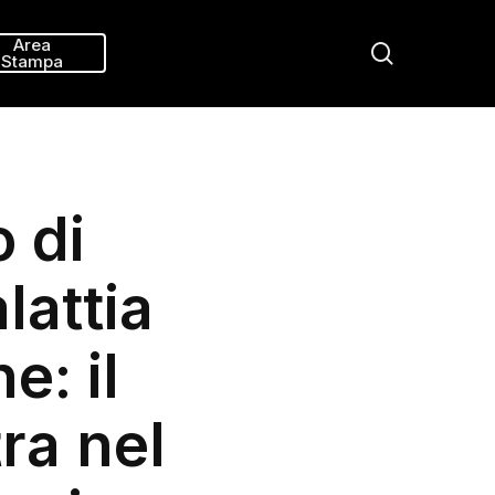
Menu
Area
search
Stampa
 di
lattia
: il
ra nel