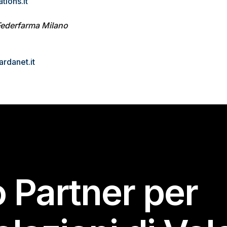
tions.it
Federfarma Milano
rdanet.it
o Partner per