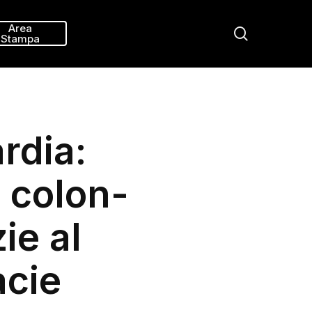
Menu
Area
search
Stampa
rdia:
l colon-
ie al
acie