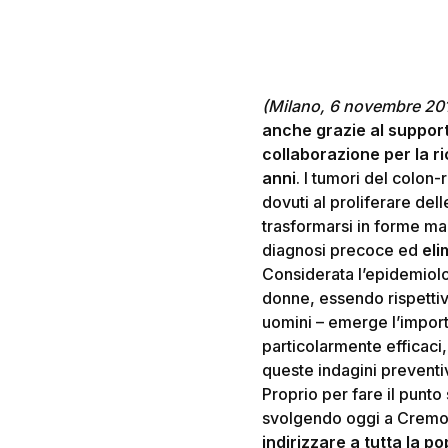
Hit enter to search or ESC to close
(Milano, 6 novembre 20
anche grazie al support
collaborazione per la r
anni
. I tumori del colon
dovuti al proliferare del
trasformarsi in forme ma
diagnosi precoce ed
eli
Considerata l’epidemiolog
donne, essendo rispetti
uomini – emerge l’impor
particolarmente efficaci,
queste indagini preventi
Proprio per fare il punto
svolgendo oggi a Cremo
indirizzare a tutta la p