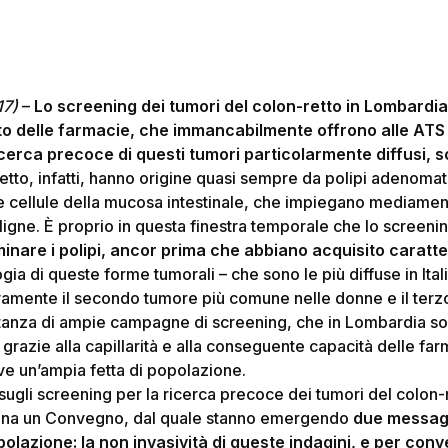
17)
–
Lo screening dei tumori del colon-retto in Lombardia
o delle farmacie, che immancabilmente offrono alle ATS 
icerca precoce di questi tumori particolarmente diffusi, s
-retto, infatti, hanno origine quasi sempre da polipi adenomat
le cellule della mucosa intestinale, che impiegano mediamente
ligne. È proprio in questa finestra temporale che lo screeni
minare i polipi, ancor prima che abbiano acquisito caratt
ia di queste forme tumorali – che sono le più diffuse in Itali
vamente il secondo tumore più comune nelle donne e il terz
tanza di ampie campagne di screening, che in Lombardia son
 grazie alla capillarità e alla conseguente capacità delle far
ve un’ampia fetta di popolazione.
 sugli screening per la ricerca precoce dei tumori del colon-r
na un Convegno, dal quale stanno emergendo
due messag
opolazione: la non invasività di queste indagini, e per con