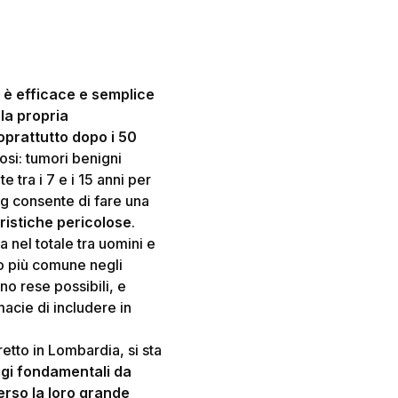
 è efficace e semplice
la propria
oprattutto dopo i 50
osi: tumori benigni
 tra i 7 e i 15 anni per
ng consente di fare una
eristiche pericolose
.
a nel totale tra uomini e
o più comune negli
o rese possibili, e
macie di includere in
etto in Lombardia, si sta
gi fondamentali da
verso la loro grande