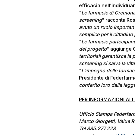
efficacia nell’individu
“
Le farmacie di Cremona 
screening
” racconta
Ros
avuto un ruolo importante
semplice per il cittadino 
“
Le farmacie partecipan
del progetto
” aggiunge
territoriali garantisce l
screening si salva la vi
“
L’impegno delle farmac
Presidente di Federfarm
conferito loro dalla legge
PER INFORMAZIONI AL
Ufficio Stampa Federfar
Marco Giorgetti, Value R
Tel 335.277.223