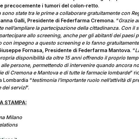
are precocemente i tumori del colon-retto
.
sono state tra le prime a collaborare gratuitamente con Re
anna Galli, Presidente di Federfarma Cremona
. “
Grazie al
 nell’ampliare la partecipazione della cittadinanza. Con il 
partecipare allo screening, anche per gli abitanti dei paesi p
o con impegno a questo screening e lo fanno gratuitamente 
Giuseppe Fornasa, Presidente di Federfarma Mantova
. “
L
a propria disponibilità da oltre 15 anni offrendo il proprio t
ta alle persone, permettendo di intervenire quando ancora no
ie di Cremona e Mantova e di tutte le farmacie lombarde
” r
a Lombardia “
testimonia l’importante ruolo nell’attività di 
 dei servizi
”.
LA STAMPA:
ma Milano
elations