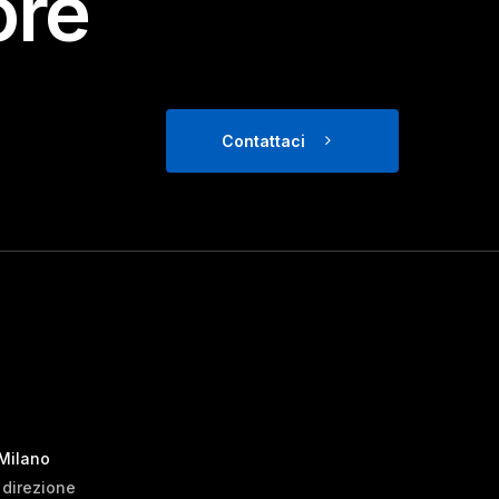
ore
Contattaci
 Milano
i direzione