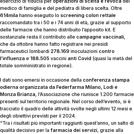
esercizio di fiducia per
operazioni di scelta e revoca
del
medico di famiglia e del pediatra di libera scelta. Oltre
614mila
hanno eseguito lo
screening colon rettale
raccomandato tra i 50 e i 74 anni di età, grazie al supporto
delle farmacie che hanno distribuito l’apposito kit. E
sostanziale resta il contributo alle
campagne vaccinali
,
che da ottobre hanno fatto registrare nei presidi
farmaceutici lombardi
278.169
inoculazioni
contro
l’influenza
e
188.505
vaccini
anti Covid
(quasi la metà del
totale somministrato in regione).
I dati sono emersi in occasione della
conferenza stampa
odierna organizzata da Federfarma Milano, Lodi e
Monza Brianza
,
l’Associazione che riunisce 1.200 farmacie
presenti sul territorio regionale. Nel corso dell’evento, si è
tracciato il quadro delle attività svolte negli ultimi 12 mesi e
degli obiettivi previsti per il 2024.
“Tra i risultati più importanti raggiunti quest’anno, un salto di
qualità decisivo per la
farmacia dei servizi
, grazie alla