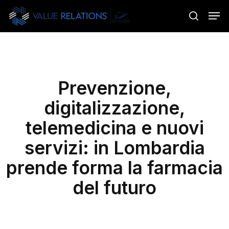
Skip
Menu
Men
to
search
main
content
Prevenzione,
digitalizzazione,
telemedicina e nuovi
servizi: in Lombardia
prende forma la farmacia
del futuro