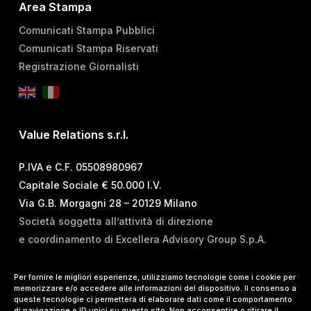
Area Stampa
Comunicati Stampa Pubblici
Comunicati Stampa Riservati
Registrazione Giornalisti
Value Relations s.r.l.
P.IVA e C.F. 05508980967
Capitale Sociale € 50.000 I.V.
Via G.B. Morgagni 28 – 20129 Milano
Società soggetta all’attività di direzione
e coordinamento di Excellera Advisory Group S.p.A.
T.
+39 02 84 99 02 01
Per fornire le migliori esperienze, utilizziamo tecnologie come i cookie per
memorizzare e/o accedere alle informazioni del dispositivo. Il consenso a
E.
info@vrelations.it
queste tecnologie ci permetterà di elaborare dati come il comportamento
di navigazione o ID unici su questo sito. Non acconsentire o ritirare il