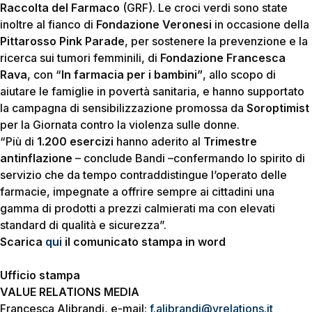
Raccolta del Farmaco
(GRF). Le croci verdi sono state
inoltre al fianco di
Fondazione Veronesi
in occasione della
Pittarosso Pink Parade
, per sostenere la prevenzione e la
ricerca sui tumori femminili, di
Fondazione Francesca
Rava
, con “
In farmacia per i bambini”
, allo scopo di
aiutare le famiglie in povertà sanitaria, e hanno supportato
la campagna di sensibilizzazione promossa da
Soroptimist
per la Giornata contro la violenza sulle donne.
“Più di
1.200 esercizi
hanno aderito al
Trimestre
antinflazione
–
conclude Bandi
–
confermando lo spirito di
servizio che da tempo contraddistingue l’operato delle
farmacie, impegnate a offrire sempre ai cittadini una
gamma di prodotti a prezzi calmierati ma con elevati
standard di qualità e sicurezza”.
Scarica
qui
il comunicato stampa in word
Ufficio stampa
VALUE RELATIONS MEDIA
Francesca Alibrandi, e-mail:
f.alibrandi@vrelations.it