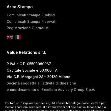
Area Stampa
Comunicati Stampa Pubblici
Comunicati Stampa Riservati
Registrazione Giornalisti
Value Relations s.r.l.
P.IVA e C.F. 05508980967
Capitale Sociale € 50.000 I.V.
Via G.B. Morgagni 28 – 20129 Milano
Società soggetta all’attività di direzione
e coordinamento di Excellera Advisory Group S.p.A.
T.
+39 02 84 99 02 01
Per fornire le migliori esperienze, utilizziamo tecnologie come i cookie per
memorizzare e/o accedere alle informazioni del dispositivo. Il consenso a
E.
info@vrelations.it