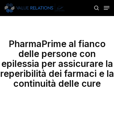
Skip
Menu
Men
to
search
main
content
PharmaPrime al fianco
delle persone con
epilessia per assicurare la
reperibilità dei farmaci e la
continuità delle cure