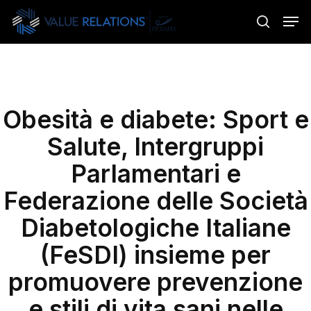
Skip
Menu
Men
to
search
main
content
Obesità e diabete: Sport e
Salute, Intergruppi
Parlamentari e
Federazione delle Società
Diabetologiche Italiane
(FeSDI) insieme per
promuovere prevenzione
e stili di vita sani nelle