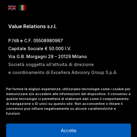
Value Relations s.r.l.
P.IVA e C.F. 05508980967
Capitale Sociale € 50.000 I.V.
Via G.B. Morgagni 28 – 20129 Milano
Società soggetta all’attività di direzione
e coordinamento di Excellera Advisory Group S.p.A.
T.
+39 02 84 99 02 01
Per fornire le migliori esperienze, utilizziamo tecnologie come i cookie per
memorizzare e/o accedere alle informazioni del dispositivo. Il consenso a
E.
info@vrelations.it
queste tecnologie ci permetterà di elaborare dati come il comportamento
di navigazione o ID unici su questo sito. Non acconsentire o ritirare il
consenso può influire negativamente su alcune caratteristiche e
Termini d’uso
|
Privacy Policy
|
Cookie Policy
|
funzioni.
Lavora con noi
Accetta