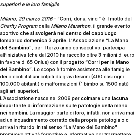
superiori e le loro famiglie
Milano, 29 marzo 2016
– “Corri, dona, vinci” è il motto del
Charity Program
della
Milano Marathon
, il grande evento
sportivo
che si svolgerà nel centro del capoluogo
lombardo domenica 3 aprile
. L’
Associazione “La Mano
del Bambino”
, per il terzo anno consecutivo, partecipa
all’iniziativa (che dal 2010 ha raccolto oltre 3 milioni di euro
in favore di 65 Onlus) con il
progetto “Corri per la Mano
del Bambino”
. Lo scopo è fornire assistenza alle famiglie
dei piccoli italiani colpiti da gravi lesioni (400 casi ogni
100.000 abitanti) o malformazioni (1 bimbo su 1500 nati)
agli arti superiori.
L’Associazione nasce nel 2008 per
colmare una lacuna
importante di informazione sulle patologie della mano
nei bambini
. La maggior parte di loro, infatti, non arriva mai
ad un inquadramento corretto della propria patologia o ci
arriva in ritardo. In tal senso “La Mano del Bambino”
promuove attività formative e informative per trasmettere