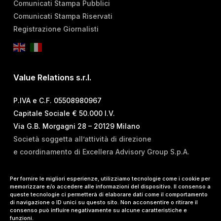
Comunicati Stampa Pubblici
Comunicati Stampa Riservati
Registrazione Giornalisti
Value Relations s.r.l.
P.IVA e C.F. 05508980967
Capitale Sociale € 50.000 I.V.
Via G.B. Morgagni 28 – 20129 Milano
Società soggetta all’attività di direzione
e coordinamento di Excellera Advisory Group S.p.A.
T.
+39 02 84 99 02 01
Per fornire le migliori esperienze, utilizziamo tecnologie come i cookie per
memorizzare e/o accedere alle informazioni del dispositivo. Il consenso a
E.
info@vrelations.it
queste tecnologie ci permetterà di elaborare dati come il comportamento
di navigazione o ID unici su questo sito. Non acconsentire o ritirare il
consenso può influire negativamente su alcune caratteristiche e
Termini d’uso
|
Privacy Policy
|
Cookie Policy
|
funzioni.