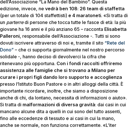
dell’Associazione “La Mano del Bambino”. Questa
edizione, invece, ne
vedrà ben 108
:
26 team di staffetta
(per un totale di 104 staffettisti)
e 4 maratoneti
. «Si tratta di
un
parterre
di persone che tocca tutte le fasce di età: la più
giovane ha 16 anni e il più anziano 65 – racconta
Elisabetta
Palleroni
, responsabile dell’Associazione -. Tutti si sono
dovuti iscrivere attraverso di noi e, tramite il sito
“Rete del
Dono”
– che ci supporta giornalmente nel nostro percorso
solidale -, hanno deciso di devolverci la cifra che
ritenevano più opportuna.
Con i fondi raccolti offriremo
assistenza alle famiglie che si trovano a Milano per
curare i propri figli
dando loro supporto e accoglienza
presso l’Istituto Buon Pastore o in altri alloggi della città. È
importante ricordare, inoltre, che siamo a disposizione
anche di chi, da lontano, necessita di informazioni o aiuto».
Si tratta di
malformazioni di diversa gravità
: dai casi in cui
mancano alcune dita a quelli in cui sono del tutto assenti,
fino alle eccedenze di tessuto e ai casi in cui la mano,
anche se normale, non funziona correttamente. «L’iter