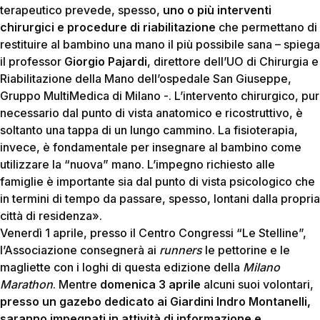
terapeutico prevede, spesso,
uno o più interventi
chirurgici e procedure di riabilitazione
che permettano di
restituire al bambino una mano il più possibile sana – spiega
il professor
Giorgio Pajardi
, direttore dell’UO di Chirurgia e
Riabilitazione della Mano dell’ospedale San Giuseppe,
Gruppo MultiMedica di Milano -. L’intervento chirurgico, pur
necessario dal punto di vista anatomico e ricostruttivo, è
soltanto una tappa di un lungo cammino. La fisioterapia,
invece, è fondamentale per insegnare al bambino come
utilizzare la “nuova” mano. L’impegno richiesto alle
famiglie è importante sia dal punto di vista psicologico che
in termini di tempo da passare, spesso, lontani dalla propria
città di residenza».
Venerdì 1 aprile, presso il Centro Congressi “Le Stelline”,
l’Associazione consegnerà ai
runners
le pettorine e le
magliette con i loghi di questa edizione della
Milano
Marathon
. Mentre
domenica 3 aprile
alcuni suoi volontari,
presso
un gazebo dedicato ai Giardini Indro Montanelli,
saranno impegnati in attività di informazione
e