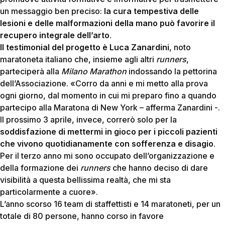
un messaggio ben preciso:
la cura tempestiva delle
lesioni e delle malformazioni della mano può favorire il
recupero integrale dell’arto
.
Il testimonial del progetto è
Luca Zanardini
, noto
maratoneta italiano che, insieme agli altri
runners
,
parteciperà alla
Milano Marathon
indossando la pettorina
dell’Associazione. «Corro da anni e mi metto alla prova
ogni giorno, dal momento in cui mi preparo fino a quando
partecipo alla Maratona di New York – afferma Zanardini -.
Il prossimo 3 aprile, invece, correrò solo per la
soddisfazione di mettermi in gioco per i piccoli pazienti
che vivono quotidianamente con sofferenza e disagio
.
Per il terzo anno mi sono occupato dell’organizzazione e
della formazione dei
runners
che hanno deciso di dare
visibilità a questa bellissima realtà, che mi sta
particolarmente a cuore».
L’anno scorso 16 team di staffettisti e 14 maratoneti, per un
totale di 80 persone, hanno corso in favore