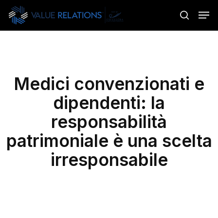
Skip
Menu
Men
to
search
main
content
Medici convenzionati e
dipendenti: la
responsabilità
patrimoniale è una scelta
irresponsabile