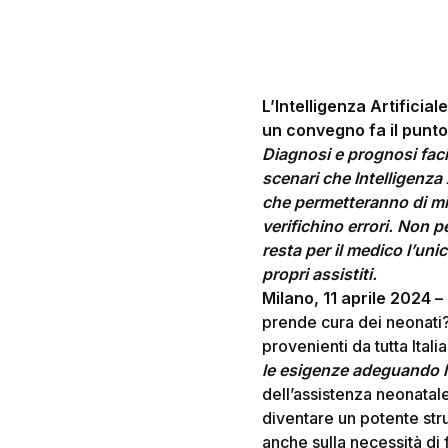
L’Intelligenza Artificial
un convegno fa il punto t
Diagnosi e prognosi facil
scenari che Intelligenza
che permetteranno di migli
verifichino errori. Non p
resta per il medico l’un
propri assistiti.
Hit enter to search or ESC to close
Milano, 11 aprile 2024 –
prende cura dei neonati?
provenienti da tutta Ital
le esigenze adeguando 
dell’assistenza neonatale,
diventare un potente str
anche sulla necessità di f