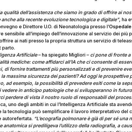
la qualità dell’assistenza che siamo in grado di offrire ai nos
e anche alla recente evoluzione tecnologica e digitale”
, ha 
nvegno e Direttore U.O. di Neonatologia presso l’
Ospedale 
e sensibile all’impiego dell’innovazione al servizio dei più p
 a offrire ai nati presso la propria struttura un servizio di tele
 parto.
ligenza Artificiale
– ha spiegato Migliori –
ci pone di fronte a
alità mediche: come affidarci all’IA che ci consente di essere
, di fornire trattamenti più personalizzati e di prevenire ev
a massima sicurezza dei pazienti? Ad oggi le prospettive p
no, ad esempio, la possibilità di prevedere esiti come la sepsi
di vedere in anticipo patologie che si svilupperanno in futuro
 perdere di vista il nostro ruolo di responsabili del proces
ica, uno degli ambiti in cui l’Intelligenza Artificiale sta ave
 la tecnologia può semplificare il lavoro interpretativo del 
 autorefertata.
“L’ecografia polmonare è già di per sé una 
 anatomica si prediligeva l’utilizzo della radiografia, a caus