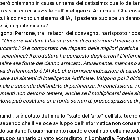
 però chiamano in causa un tema delicatissimo: quello della 
 casi in cui ci si avvale dell’Intelligenza Artificiale. Che co
cui è coinvolto un sistema di IA, il paziente subisce un dan
 sì, in quale misura?
rgonzi Perrone
, tra i relatori del convegno, ha risposto ric
:
“Occorre valutare tutta una serie di condizioni: il medico er
citarlo? Si è comportato nel rispetto delle migliori pratich
cientifica? Il produttore ha compiuto degli errori? L’infermi
isalire alla fonte del danno arrecato. Attualmente, mancano 
va di riferimento è l’AI Act, che fornisce indicazioni di carat
re sui sistemi di Intelligenza Artificiale. Valgono poi il diritt
nale a seconda dell’ambito di pertinenza. In conclusione, i 
umenti non devono temere, anche se il moltiplicarsi delle s
itorie può costituire una fonte se non di preoccupazione di 
uindi, si è potuto definire lo “stato dell’arte” dell’alta tecnol
sapendo che il veloce sviluppo dell’informatica non consente
o sanitario l’aggiornamento rapido e continuo delle metodo
gruppo sanitario privato accreditato in Lombardia. Fondata ne