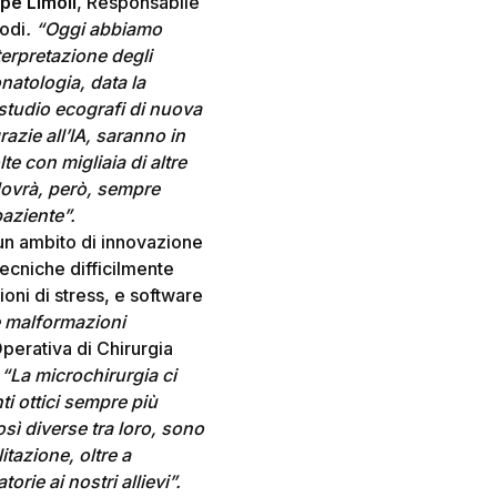
pe Limoli
, Responsabile
odi
. “Oggi abbiamo
terpretazione degli
onatologia, data la
o studio ecografi di nuova
azie all’IA, saranno in
e con migliaia di altre
 dovrà, però, sempre
paziente”.
n ambito di innovazione
 tecniche difficilmente
ioni di stress, e software
e malformazioni
Operativa di Chirurgia
 “La microchirurgia ci
ti ottici sempre più
sì diverse tra loro, sono
itazione, oltre a
rie ai nostri allievi”.