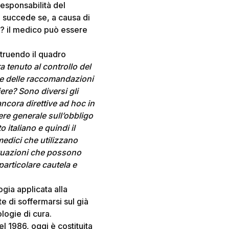
responsabilità del
sa succede se, a causa di
no? il medico può essere
ostruendo il quadro
a tenuto al controllo del
e e delle raccomandazioni
ere? Sono diversi gli
ancora direttive ad hoc in
tere generale sull’obbligo
o italiano e quindi il
medici che utilizzano
ituazioni che possono
particolare cautela e
ogia applicata alla
 di soffermarsi sul già
logie di cura.
l 1986, oggi è costituita