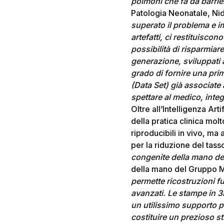
polmoni che fa da barrie
Patologia Neonatale, Nid
superato il problema e i
artefatti, ci restituiscon
possibilità di risparmiar
generazione, sviluppati 
grado di fornire una pri
(Data Set) già associate
spettare al medico, integ
Oltre all’Intelligenza Art
della pratica clinica molt
riproducibili in vivo, ma
per la riduzione del tas
congenite della mano de
della mano del Gruppo Mu
permette ricostruzioni f
avanzati. Le stampe in 3
un utilissimo supporto pe
costituire un prezioso st