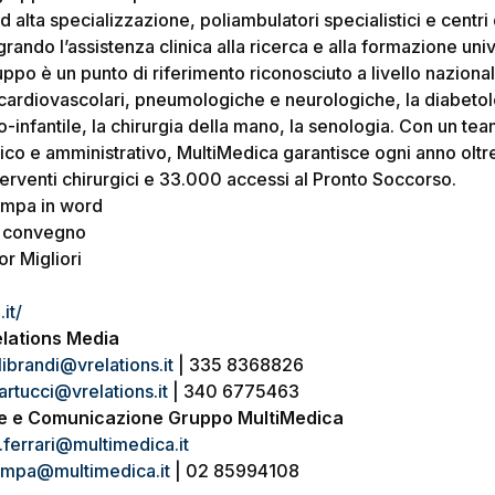
d alta specializzazione, poliambulatori specialistici e centri 
rando l’assistenza clinica alla ricerca e alla formazione unive
 gruppo è un punto di riferimento riconosciuto a livello nazional
e cardiovascolari, pneumologiche e neurologiche, la diabetolo
o-infantile, la chirurgia della mano, la senologia. Con un te
ico e amministrativo, MultiMedica garantisce ogni anno oltre
terventi chirurgici e 33.000 accessi al Pronto Soccorso.
ampa in word
 convegno
or Migliori
it/
elations Media
alibrandi@vrelations.it
| 335 8368826
artucci@vrelations.it
| 340 6775463
rne e Comunicazione Gruppo MultiMedica
a.ferrari@multimedica.it
tampa@multimedica.it
| 02 85994108