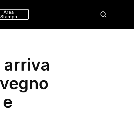
Menu
Area
search
Stampa
e arriva
nvegno
 e