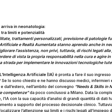
e arriva in neonatologia:
ra limiti e potenzialità
itate, trattamenti personalizzati, previsione di patologie f
 Artificiale e Realtà Aumentata stanno aprendo anche in n
orare l’assistenza, non privi, tuttavia, di rischi legati alla 
erdere di vista la propria responsabilità nella cura e agire i
ica strada per implementare le innovazioni tecnologiche tute
L’
Intelligenza Artificiale (IA)
è pronta a fare il suo ingresso n
 Se lo sono chiesto e ne hanno discusso medici, infermieri 
ia e dall’estero, nell’ambito del convegno
“Needs & Skills in 
le competenze”
da poco conclusosi a Milano. Data la compl
 l’IA con la sua capacità d’analisi di grandi quantità di dati h
umento a supporto del processo decisionale clinico. Tuttavi
ocalizzare l’attenzione sui limiti e i rischi legati all’impiego