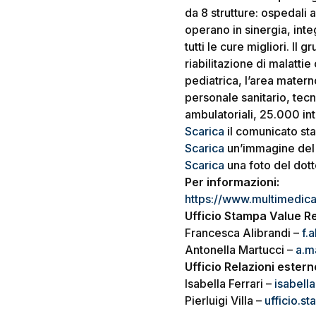
da 8 strutture: ospedali a
operano in sinergia, integ
tutti le cure migliori. Il
riabilitazione di malatti
pediatrica, l’area matern
personale sanitario, tecn
ambulatoriali, 25.000 in
Scarica
il comunicato st
Scarica
un’immagine del
Scarica
una foto del dott
Per informazioni:
https://www.multimedica.
Ufficio Stampa Value R
Francesca Alibrandi –
f.
Antonella Martucci –
a.m
Ufficio Relazioni este
Isabella Ferrari –
isabell
Pierluigi Villa –
ufficio.s