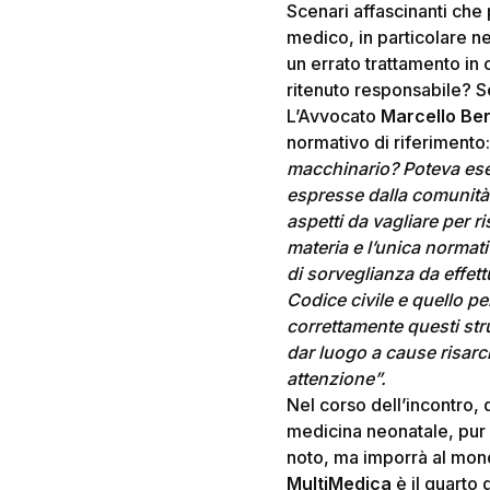
Scenari affascinanti che
medico, in particolare nei
un errato trattamento in 
ritenuto responsabile? Se
L’Avvocato
Marcello Be
normativo di riferimento
macchinario? Poteva eser
espresse dalla comunità s
aspetti da vagliare per r
materia e l’unica normati
di sorveglianza da effettua
Codice civile e quello pe
correttamente questi str
dar luogo a cause risarc
attenzione”.
Nel corso dell’incontro, q
medicina neonatale, pur 
noto, ma imporrà al mond
MultiMedica
è il quarto 