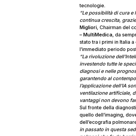
tecnologie.
“Le possibilità di cura e 
continua crescita, grazi
Migliori
, Chairman del co
– MultiMedica
, da sempr
stato tra i primi in Italia
l’immediato periodo post
“La rivoluzione dell’Intel
investendo tutte le speci
diagnosi e nelle prognosi
garantendo al contempo l
l’applicazione dell’IA so
ventilazione artificiale, 
vantaggi non devono farci
Sul fronte della diagnost
quello dell’imaging, dove
dell’ecografia polmonare
in passato in questa sede