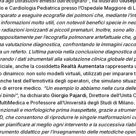
ra agli ultrasuoni emessi dall’ecografo”
, ha illustrato
Giusep
o e Cardiologia Pediatrica presso l’Ospedale Maggiore di L
mparato a eseguire ecografie dei polmoni che, mediante l’in
o informazioni molto utili, con notevoli benefici specie in ne
e radiazioni ionizzanti ai piccoli prematuri. Inoltre, sono all
appositamente per l’ecografia polmonare artefattuale che, gr
ma valutazione diagnostica, confrontando le immagini raccolt
 a un referto. L’ultima parola nella conclusione diagnostica
rando i dati strumentali alla valutazione clinica globale del 
ificiale, anche la cosiddetta
Realtà Aumentata
rappresenta u
o dinamico: non solo modelli virtuali, utilizzati per imparare
 anche test dell’emotività degli operatori, che simulano situaz
so di errore medico.
“Un esempio lo abbiamo nella cura dell
i bimbi”
, ha dichiarato
Giorgio Pajardi
, Direttore dell’Unità 
ltiMedica e Professore all’Università degli Studi di Milano
.
unzionali e morfologiche prima inaspettate, grazie a strumen
D, che consentono di riprodurre le singole malformazioni co
r pianificare al meglio ogni intervento e la successiva riabil
rumento didattico per l’insegnamento delle metodiche operato