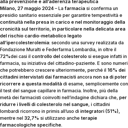
alla prevenzione
e all’aderenza terapeutica
Milano, 27 maggio 2024
– La
farmacia
si conferma un
presidio sanitario essenziale per garantire tempestività e
continuità nella presa in carico e nel monitoraggio della
cronicità sul territorio, in particolare nella delicata area
del rischio cardio-metabolico legato
all’ipercolesterolemia
: secondo una survey realizzata da
Fondazione Muralti e Federfarma Lombardia, in oltre il
72%
dei casi il
controllo del colesterolo
si esegue infatti in
farmacia, su iniziativa del cittadino-paziente. E sono numeri
che potrebbero crescere ulteriormente, perché il
16% dei
cittadini intervistati dai farmacisti
ancora
non sa di poter
ricorrere a questa modalità
di esame, semplicemente con
il test del sangue capillare in farmacia. Inoltre, più della
metà dei farmacisti coinvolti nell’indagine dichiara che,
per
ridurre i livelli di colesterolo nel sangue
, i cittadini
lombardi ricorrono in primis all’uso di
integratori (51%),
mentre nel
32,7%
si utilizzano anche
terapie
farmacologiche specifiche
.