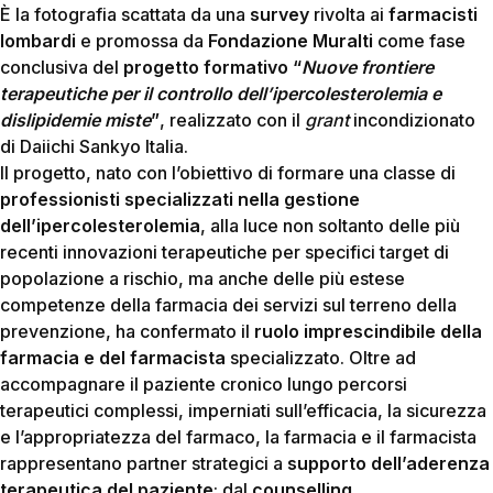
È la fotografia scattata da una
survey
rivolta ai
farmacisti
lombardi
e promossa da
Fondazione Muralti
come fase
conclusiva del
progetto formativo “
Nuove frontiere
terapeutiche per il controllo dell’ipercolesterolemia e
dislipidemie miste
”
, realizzato con il
grant
incondizionato
di Daiichi Sankyo Italia.
Il progetto, nato con l’obiettivo di formare una classe di
professionisti specializzati nella gestione
dell’ipercolesterolemia
, alla luce non soltanto delle più
recenti innovazioni terapeutiche per specifici target di
popolazione a rischio, ma anche delle più estese
competenze della farmacia dei servizi sul terreno della
prevenzione, ha confermato il
ruolo imprescindibile della
farmacia e del farmacista
specializzato. Oltre ad
accompagnare il paziente cronico lungo percorsi
terapeutici complessi, imperniati sull’efficacia, la sicurezza
e l’appropriatezza del farmaco, la farmacia e il farmacista
rappresentano partner strategici a
supporto dell’aderenza
terapeutica del paziente
: dal
counselling