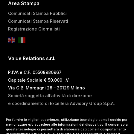
Area Stampa
Comunicati Stampa Pubblici
Comunicati Stampa Riservati
Registrazione Giornalisti
Value Relations s.r.l.
P.IVA e C.F. 05508980967
Capitale Sociale € 50.000 I.V.
Via G.B. Morgagni 28 – 20129 Milano
Società soggetta all’attività di direzione
e coordinamento di Excellera Advisory Group S.p.A.
T.
+39 02 84 99 02 01
Per fornire le migliori esperienze, utilizziamo tecnologie come i cookie per
memorizzare e/o accedere alle informazioni del dispositivo. Il consenso a
E.
info@vrelations.it
queste tecnologie ci permetterà di elaborare dati come il comportamento