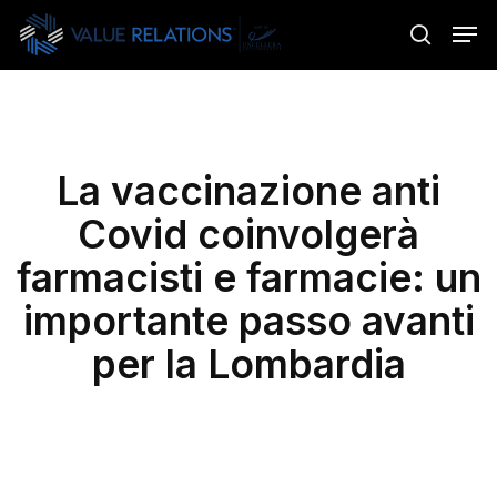
Skip
Menu
Men
to
search
main
content
La vaccinazione anti
Covid coinvolgerà
farmacisti e farmacie: un
importante passo avanti
per la Lombardia