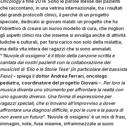
Oncology
a fine 2014. Sono le parole stesse dei pazienti
che raccontano, in una vetrina internazionale, tra i risultati
dei grandi protocolli clinici, il perché di un progetto
speciale, dedicato ai giovani malati: un progetto che ha
l’obiettivo di creare un nuovo modello di cura, che migliori
gli aspetti clinici ma che insieme si avvalga anche di attività
ludiche e culturali, per farsi carico non solo della malattia,
ma della vita intera dei ragazzi che si sono ammalati.
“
’Nuvole di ossigeno’ è il titolo della canzone scritta e
cantata dai nostri pazienti con la collaborazione dei
musicisti di ‘Elio e le Storie Tese’ (in particolare del bassista
Faso)
– spiega il
dottor Andrea Ferrari, oncologo
pediatra, coordinatore del progetto Giovani
–.
Per loro la
musica diventa uno strumento per affrontare la realtà con
uno sguardo diverso. Una forma di espressione per
ragazzi speciali, che si trovano all’improvviso a dover
affrontare una diagnosi difficile, e poi le cure e la paura di
non avere un futuro
”. ‘Nuvole di ossigeno’ è un mix di frasi,
immagini, note, fuse insieme, inframmezzate ai suoni