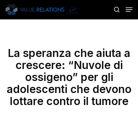
Skip
Menu
Men
to
search
main
content
La speranza che aiuta a
crescere: “Nuvole di
ossigeno” per gli
adolescenti che devono
lottare contro il tumore